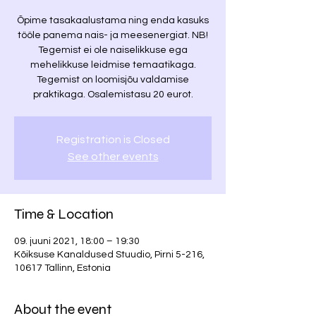
Õpime tasakaalustama ning enda kasuks
tööle panema nais- ja meesenergiat. NB!
Tegemist ei ole naiselikkuse ega
mehelikkuse leidmise temaatikaga.
Tegemist on loomisjõu valdamise
praktikaga. Osalemistasu 20 eurot.
Registration is Closed
See other events
Time & Location
09. juuni 2021, 18:00 – 19:30
Kõiksuse Kanaldused Stuudio, Pirni 5-216,
10617 Tallinn, Estonia
About the event