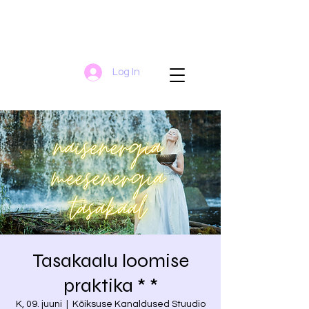
Log In
Tasakaalu loomise
praktika * *
K, 09. juuni
  |  
Kõiksuse Kanaldused Stuudio