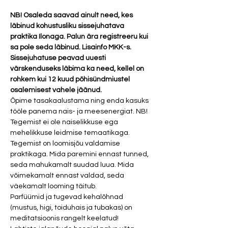
NB! Osaleda saavad ainult need, kes 
läbinud kohustusliku sissejuhatava 
praktika Ilonaga. Palun ära registreeru kui 
sa pole seda läbinud. Lisainfo MKK-s. 
Sissejuhatuse peavad uuesti 
värskenduseks läbima ka need, kellel on 
rohkem kui 12 kuud põhisündmiustel 
osalemisest vahele jäänud.
Õpime tasakaalustama ning enda kasuks 
tööle panema nais- ja meesenergiat. NB! 
Tegemist ei ole naiselikkuse ega 
mehelikkuse leidmise temaatikaga. 
Tegemist on loomisjõu valdamise 
praktikaga. Mida paremini ennast tunned, 
seda mahukamalt suudad luua. Mida 
võimekamalt ennast valdad, seda 
väekamalt looming täitub. 
Parfüümid ja tugevad kehalõhnad 
(mustus, higi, toiduhais ja tubakas) on 
meditatsioonis rangelt keelatud!