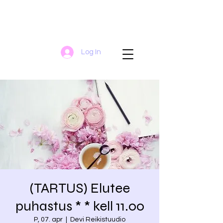
Log In
(TARTUS) Elutee
puhastus * * kell 11.00
P, 07. apr
  |  
Devi Reikistuudio