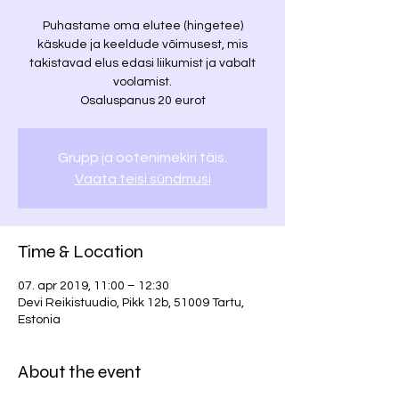
Puhastame oma elutee (hingetee)
käskude ja keeldude võimusest, mis
takistavad elus edasi liikumist ja vabalt
voolamist.
Osaluspanus 20 eurot
Grupp ja ootenimekiri täis.
Vaata teisi sündmusi
Time & Location
07. apr 2019, 11:00 – 12:30
Devi Reikistuudio, Pikk 12b, 51009 Tartu,
Estonia
About the event