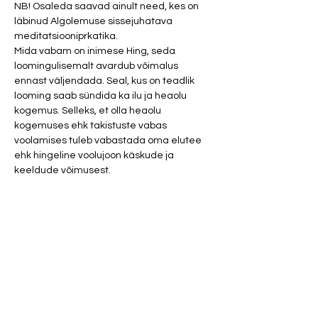
NB! Osaleda saavad ainult need, kes on 
läbinud Algolemuse sissejuhatava 
meditatsiooniprkatika. 
Mida vabam on inimese Hing, seda 
loomingulisemalt avardub võimalus 
ennast väljendada. Seal, kus on teadlik 
looming saab sündida ka ilu ja heaolu 
kogemus. Selleks, et olla heaolu 
kogemuses ehk takistuste vabas 
voolamises tuleb vabastada oma elutee 
ehk hingeline voolujoon käskude ja 
keeldude võimusest. 
Palun loe meeldetuletuseks läbi stuudio 
hea tava reeglid MKK. 
Parfüümid ja tugevad kehalõhnad (higi, 
toit, tubakas jne.) on meditatsiooniruumis 
rangelt keelatud. 
Juhised kohale jõudmiseks:
DEVI REIKISTUUDIO (TARTU), PIKK 12B 
(hoovis). Suur silt ukse peal. 
Show More