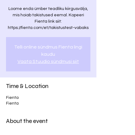
Loome enda ümber teadliku kiirgusvälja,
mis hoiab takistused eemal. Kopeeri
Fienta link siit:
https://fienta.com/et/takistustest-vabaks
Telli online sündmus Fienta lingi
kaudu
Vaata Stuudio sündmusi siit
Time & Location
Fienta
Fienta
About the event