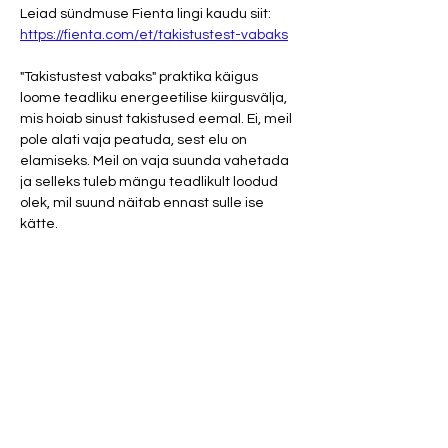
Leiad sündmuse Fienta lingi kaudu siit: 
https://fienta.com/et/takistustest-vabaks
"Takistustest vabaks" praktika käigus 
loome teadliku energeetilise kiirgusvälja, 
mis hoiab sinust takistused eemal. Ei, meil 
pole alati vaja peatuda, sest elu on 
elamiseks. Meil on vaja suunda vahetada 
ja selleks tuleb mängu teadlikult loodud 
olek, mil suund näitab ennast sulle ise 
kätte.
Praktika käigus tekitame teadliku oleku, 
kuidas kulgeda kiirteel aeglase elu 
tempos ehk läbimõeldult, tunnetuspõhiselt 
ja heas joondumises iseeenda ja 
maailmaga. See on energeetilise 
kvaliteedi kõrgeim tase -tunda ennast 
hästi ja samal ajal elada tempokat olme-
elu.