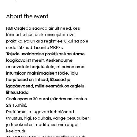
About the event
NB! Osaleda saavad ainult need, kes 
läbinud kohustusliku sissejuhatava 
praktika. Palun ära registreeru kui sa pole 
seda läbinud. Lisainfo MKK-s. 
Tajude usaldamise praktikas kasutame 
loogikavälist meelt. Keskendume 
erinevatele harjutustele, et panna oma 
intuitsioon maksimaalselt tööle. Taju 
harjutused on lihtsad, lõbusad ja 
igapäevased, mille eesmärk on argielu 
lihtsustada. 
Osaluspanus 30 eurot (sündmuse kestus 
2h 15.min). 
Parfüümid ja tugevad kehalõhnad 
(mustus, higi, toiduhais, vänge pesupulber 
ja tubakas) on meditatsioonis rangelt 
keelatud!