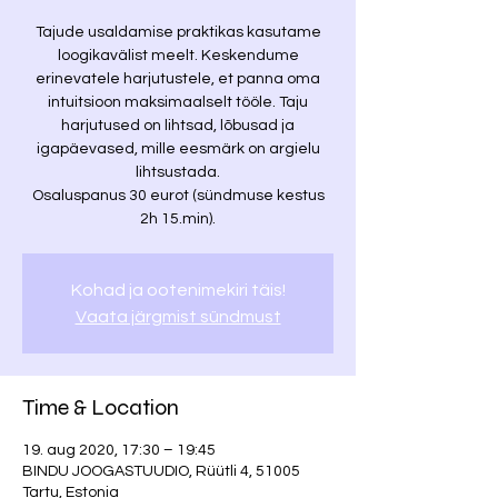
Tajude usaldamise praktikas kasutame
loogikavälist meelt. Keskendume
erinevatele harjutustele, et panna oma
intuitsioon maksimaalselt tööle. Taju
harjutused on lihtsad, lõbusad ja
igapäevased, mille eesmärk on argielu
lihtsustada.
Osaluspanus 30 eurot (sündmuse kestus
Kohad ja ootenimekiri täis!
Vaata järgmist sündmust
Time & Location
19. aug 2020, 17:30 – 19:45
BINDU JOOGASTUUDIO, Rüütli 4, 51005
Tartu, Estonia