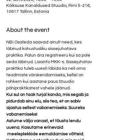
Kõiksuse Kanaldused Stuudio, Pirni 5-216,
10617 Tallinn, Estonia
About the event
NB! Osaleda saavad ainult need, kes 
läbinud kohustusliku sissejuhatava 
praktika. Palun ära registreeru kui sa pole 
seda läbinud. Lisainfo MKK-s. Sissejuhatav 
praktika tuleb uuesti läbida ka neil oma 
teadmiste värskendamiseks, kellel on 
rohkem kui aastane paus Stuudio 
põhipraktikatest vahele jäänud.
Kui sul on taak turjal kanda, mis segab ja 
pidurdab sinu elu, siis tea, et on sobiv 
ajastus sellest vabanemiseks. Suureks 
vabanemiseks!
Astume välja vanast, et tõusta lendu 
uuena. Kasutame erinevaid 
 meeleplekkide eemaldamise võtteid. 