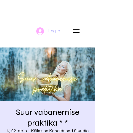
Log In
Suur vabanemise
praktika * *
K, 02. dets
  |  
Kõiksuse Kanaldused Stuudio