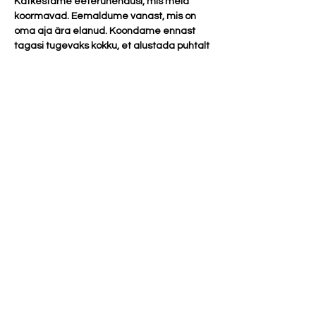
Katkestame eeterühendusi, mis meid 
koormavad. Eemaldume vanast, mis on 
oma aja ära elanud. Koondame ennast 
tagasi tugevaks kokku, et alustada puhtalt 
lehelt uuena.
Osalustasu 20 eurot.
Parfüümid ja tugevad kehalõhnad 
(mustus, higi, toiduhais, vänge pesupulber 
ja tubakas) on meditatsioonis rangelt 
keelatud!
Kui sa pole e-maili peale automaatset 
osalemise kinnitust saanud, aga vabade 
kohtade olemasolul registreerusid 
sündmusele, siis vaata igaks juhuks rämps 
meilide alla. Kui seal ka pole siis kirjuta 
meile julgelt üle aadressile 
kanaldused@gmail.com.
Show More