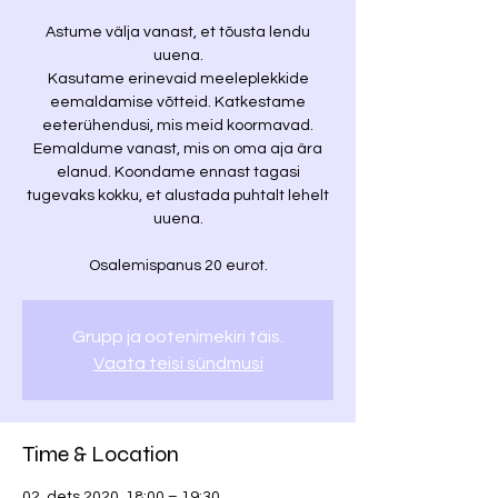
Astume välja vanast, et tõusta lendu
uuena.
Kasutame erinevaid meeleplekkide
eemaldamise võtteid. Katkestame
eeterühendusi, mis meid koormavad.
Eemaldume vanast, mis on oma aja ära
elanud. Koondame ennast tagasi
tugevaks kokku, et alustada puhtalt lehelt
uuena.
Osalemispanus 20 eurot.
Grupp ja ootenimekiri täis.
Vaata teisi sündmusi
Time & Location
02. dets 2020, 18:00 – 19:30