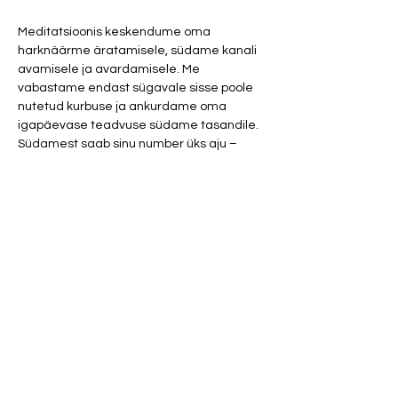
Meditatsioonis keskendume oma 
harknäärme äratamisele, südame kanali 
avamisele ja avardamisele. Me 
vabastame endast sügavale sisse poole 
nutetud kurbuse ja ankurdame oma 
igapäevase teadvuse südame tasandile. 
Südamest saab sinu number üks aju –
enne liigub info südamesse, alles siis 
pähe. Elamine läbi südame toob sind 
tagasi armastuse juurde füüsilisel 
tasandil. Kui südames on rahu on sinu Hing 
Osaluspanus 20 eurot.
NB! Väldi parfüüme ja tugevaid kehalõhnu 
(toit, higi, tubakas jne.) Need on keelatud!
Share this event