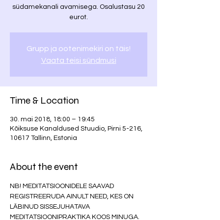
südamekanali avamisega. Osalustasu 20
eurot.
Grupp ja ootenimekiri on täis!
Vaata teisi sündmusi
Time & Location
30. mai 2018, 18:00 – 19:45
Kõiksuse Kanaldused Stuudio, Pirni 5-216,
10617 Tallinn, Estonia
About the event
NB! MEDITATSIOONIDELE SAAVAD 
REGISTREERUDA AINULT NEED, KES ON 
LÄBINUD SISSEJUHATAVA 
MEDITATSIOONIPRAKTIKA KOOS MINUGA. 
