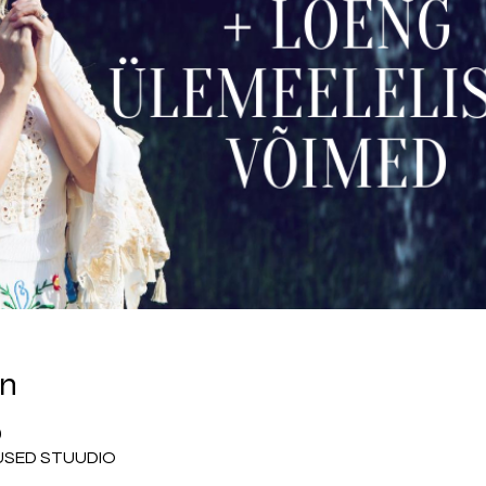
on
0
DUSED STUUDIO