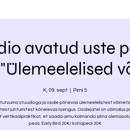
dio avatud uste p
 "Ülemeelelised 
K, 09. sept
  |  
Pirni 5
 tutvuma stuudioga ja osale põnevas ülemeelelistest võimete
stest juhtumitest kõnelevas loengus. Osalejatel on võimalus 
st vertikaalpraktikat, et saada aimu kolmanda silma olemasol
peas. Early Bird 20€/ kohapeal 30€