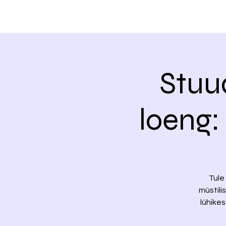
Stuu
loeng:
Tule
müstili
lühike