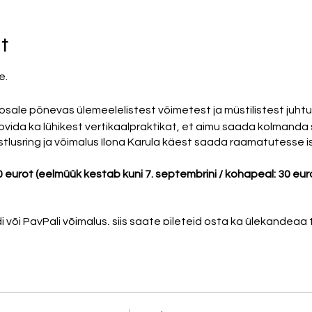
t
ne.
osale põnevas ülemeelelistest võimetest ja müstilistest juht
ovida ka lühikest vertikaalpraktikat, et aimu saada kolmanda
lusring ja võimalus Ilona Karula käest saada raamatutesse is
 eurot (eelmüük kestab kuni 7. septembrini / kohapeal: 30 e
di või PayPali võimalus, siis saate pileteid osta ka ülekandeg
2613181 Algolemus OÜ,
selgitusse märkige
ülemeelelised v
innitame teie osaluse).
 esitada küsimusi.