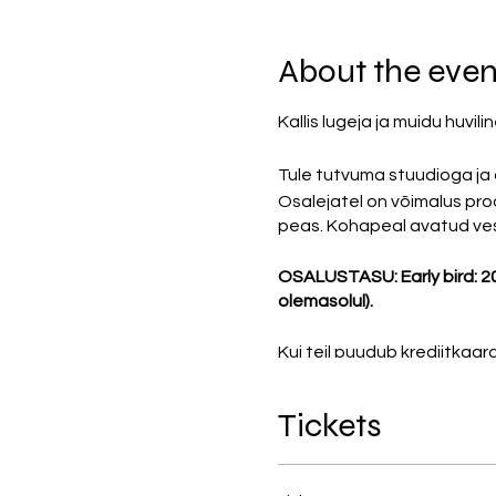
About the even
Kallis lugeja ja muidu huvili
Tule tutvuma stuudioga ja 
Osalejatel on võimalus pro
peas. Kohapeal avatud vest
OSALUSTASU: Early bird: 20
olemasolul).
Kui teil puudub krediitkaar
Swedbank EE81220022107
maksekorraldusest pdf ja k
Tickets
Kõigil huvlistel on võimalus