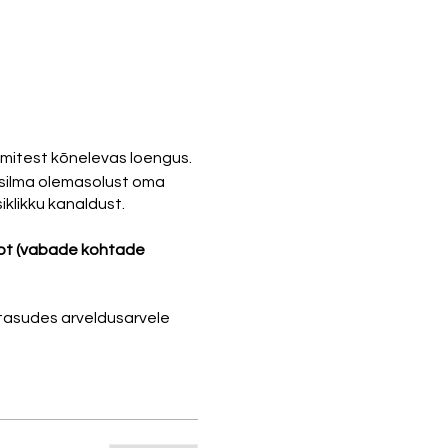
umitest kõnelevas loengus.
 silma olemasolust oma
iklikku kanaldust.
urot (vabade kohtade
a tasudes arveldusarvele
õimed
(palun saatke meile