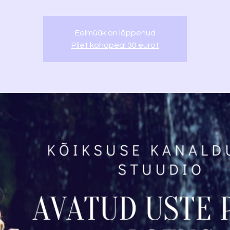
Eelmüük on lõppenud
Pilet kohapeal 30 eurot