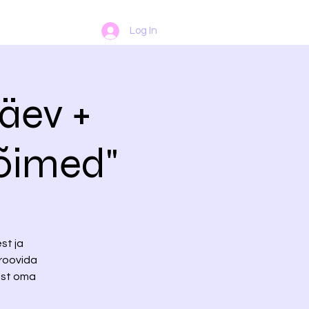
Log In
äev +
võimed"
st ja
proovida
ust oma