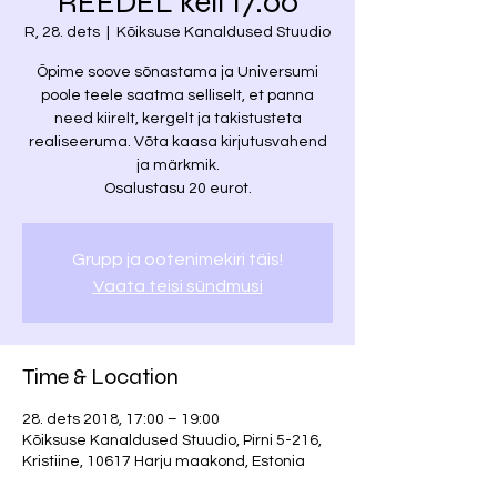
REEDEL kell 17.00
R, 28. dets
  |  
Kõiksuse Kanaldused Stuudio
Õpime soove sõnastama ja Universumi
poole teele saatma selliselt, et panna
need kiirelt, kergelt ja takistusteta
realiseeruma. Võta kaasa kirjutusvahend
ja märkmik.
Osalustasu 20 eurot.
Grupp ja ootenimekiri täis!
Vaata teisi sündmusi
Time & Location
28. dets 2018, 17:00 – 19:00
Kõiksuse Kanaldused Stuudio, Pirni 5-216,
Kristiine, 10617 Harju maakond, Estonia