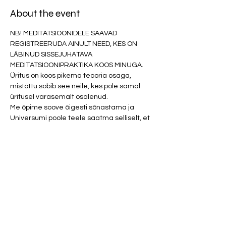
About the event
NB! MEDITATSIOONIDELE SAAVAD 
REGISTREERUDA AINULT NEED, KES ON 
LÄBINUD SISSEJUHATAVA 
MEDITATSIOONIPRAKTIKA KOOS MINUGA. 
Üritus on koos pikema teooria osaga, 
mistõttu sobib see neile, kes pole samal 
üritusel varasemalt osalenud.
Me õpime soove õigesti sõnastama ja 
Universumi poole teele saatma selliselt, et 
panna need kiirelt, kergelt ja takistusteta 
realiseeruma. Lisaks teeme ka ühe 
manifesteerimist võimendava 
meditatsiooni. Palun võta kaasa 
kirjutusvahend ja tühi märkmik, millest 
saab sinu soovide märkmik. 
Osalemistasu 20 eurot.
NB! Palun väldi parfüüme ja tugevaid 
kehalõhnu (higi, toit, tubakas jne.)