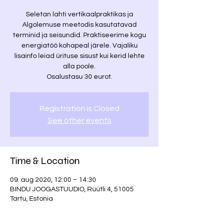
Seletan lahti vertikaalpraktikas ja
Algolemuse meetodis kasutatavad
terminid ja seisundid. Praktiseerime kogu
energiatöö kohapeal järele. Vajaliku
lisainfo leiad ürituse sisust kui kerid lehte
alla poole.
Osalustasu 30 eurot.
Registration is Closed
See other events
Time & Location
09. aug 2020, 12:00 – 14:30
BINDU JOOGASTUUDIO, Rüütli 4, 51005
Tartu, Estonia