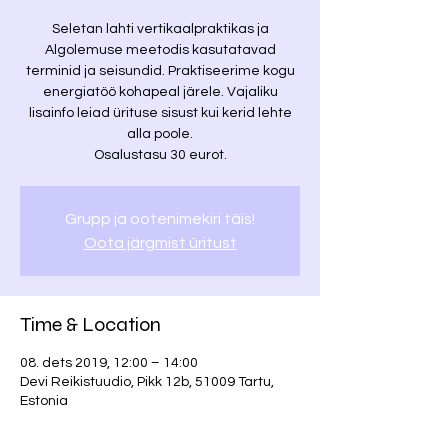
Seletan lahti vertikaalpraktikas ja
Algolemuse meetodis kasutatavad
terminid ja seisundid. Praktiseerime kogu
energiatöö kohapeal järele. Vajaliku
lisainfo leiad ürituse sisust kui kerid lehte
alla poole.
Osalustasu 30 eurot.
Grupp ja ootenimekiri täis!
Oota järgmist üritust
Time & Location
08. dets 2019, 12:00 – 14:00
Devi Reikistuudio, Pikk 12b, 51009 Tartu,
Estonia