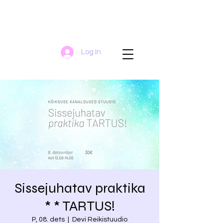
Log In
Sissejuhatav praktika
* * TARTUS!
P, 08. dets
  |  
Devi Reikistuudio