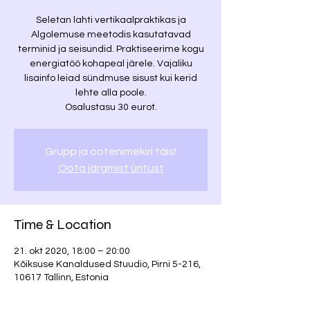
Seletan lahti vertikaalpraktikas ja
Algolemuse meetodis kasutatavad
terminid ja seisundid. Praktiseerime kogu
energiatöö kohapeal järele. Vajaliku
lisainfo leiad sündmuse sisust kui kerid
lehte alla poole.
Osalustasu 30 eurot.
Grupp ja ootenimekiri täis!
Oota järgmist üritust
Time & Location
21. okt 2020, 18:00 – 20:00
Kõiksuse Kanaldused Stuudio, Pirni 5-216,
10617 Tallinn, Estonia