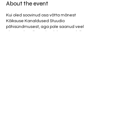
About the event
Kui oled soovinud osa võtta mõnest
Kõiksuse Kanaldused Stuudio
põhisündmusest, aga pole saanud veel
algust teha, siis on sissejuhatav praktika
sinu jaoks. Seletan lahti vertikaalpraktika
kontseptsiooni ja Algolemuse meetodi.
Praktiseerime kogu energiatöö praktikas
järele.
NB! Tegemist ei ole meditatsiooniõppega,
sest mediteerida oskavad kõik ja kes ei
oska saavad ka selle osa antud praktika
käigus selgeks. Sissejuhatav praktika
keskendub vertikaalpraktika ja
Algolemuse meditatsioonimetoodika
Share this event
tutvustamisele, milles kõik olenemata
varasemast kogemusest ja tasemest on
võrdsed!
Kõiksuse Kanaldused Stuudio praktikate
näol on tegemist 100% psüühiliste võimete