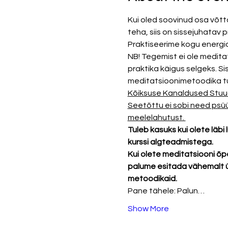
Kui oled soovinud osa võt
teha, siis on sissejuhatav 
Praktiseerime kogu energiat
NB! Tegemist ei ole medita
praktika käigus selgeks. S
meditatsioonimetoodika tu
Kõiksuse Kanaldused Stuud
Seetõttu ei sobi need psü
meelelahutust. 
Tuleb kasuks kui olete läbi
kurssi algteadmistega. 
Kui olete meditatsiooni õp
palume esitada vähemalt üks
metoodikaid. 
Pane tähele: Palun…
Show More