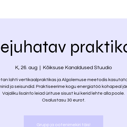
sejuhatav praktika
K, 26. aug
  |  
Kõiksuse Kanaldused Stuudio
tan lahti vertikaalpraktikas ja Algolemuse meetodis kasuta
minid ja seisundid. Praktiseerime kogu energiatöö kohapeal jär
Vajaliku lisainfo leiad ürituse sisust kui kerid lehte alla poole.
Osalustasu 30 eurot.
Grupp ja ootenimekiri täis!