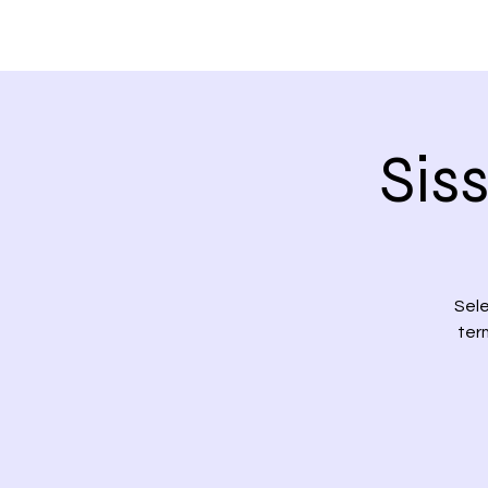
Sis
Sele
ter