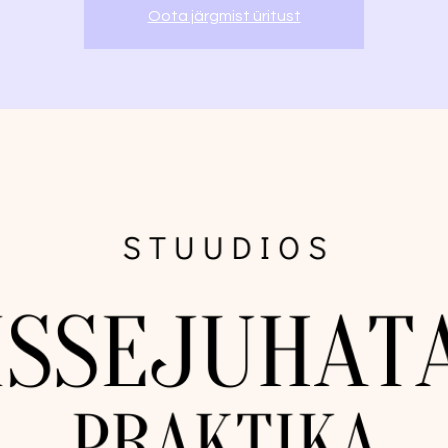
Oota järgmist üritust