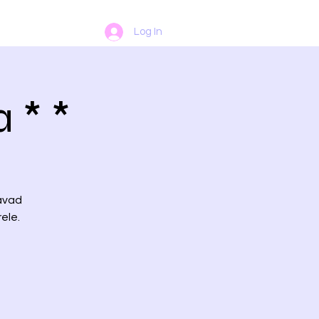
Log In
 * *
tavad
ele.