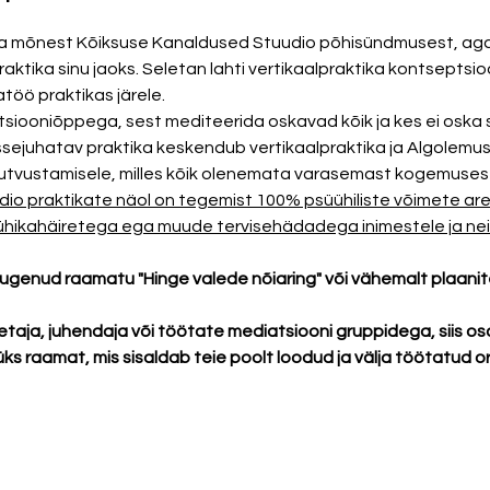
ta mõnest Kõiksuse Kanaldused Stuudio põhisündmusest, aga 
praktika sinu jaoks. Seletan lahti vertikaalpraktika kontseptsi
öö praktikas järele. 
tsiooniõppega, sest mediteerida oskavad kõik ja kes ei oska 
issejuhatav praktika keskendub vertikaalpraktika ja Algolemus
tvustamisele, milles kõik olenemata varasemast kogemusest
io praktikate näol on tegemist 100% psüühiliste võimete a
ühikahäiretega ega muude tervisehädadega inimestele ja neil
 lugenud raamatu "Hinge valede nõiaring" või vähemalt plaanit
etaja, juhendaja või töötate mediatsiooni gruppidega, siis os
 raamat, mis sisaldab teie poolt loodud ja välja töötatud ori