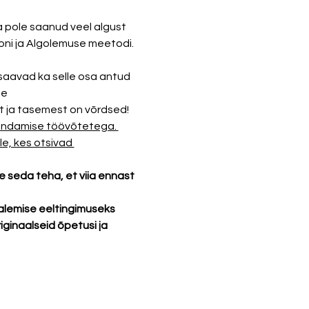
pole saanud veel algust 
ooni ja Algolemuse meetodi. 
saavad ka selle osa antud 
e 
 ja tasemest on võrdsed! 
rendamise töövõtetega. 
e, kes otsivad 
e seda teha, et viia ennast 
alemise eeltingimuseks 
ginaalseid õpetusi ja 