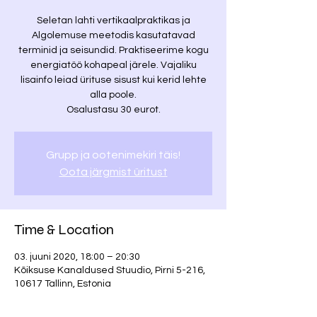
Seletan lahti vertikaalpraktikas ja
Algolemuse meetodis kasutatavad
terminid ja seisundid. Praktiseerime kogu
energiatöö kohapeal järele. Vajaliku
lisainfo leiad ürituse sisust kui kerid lehte
alla poole.
Osalustasu 30 eurot.
Grupp ja ootenimekiri täis!
Oota järgmist üritust
Time & Location
03. juuni 2020, 18:00 – 20:30
Kõiksuse Kanaldused Stuudio, Pirni 5-216,
10617 Tallinn, Estonia