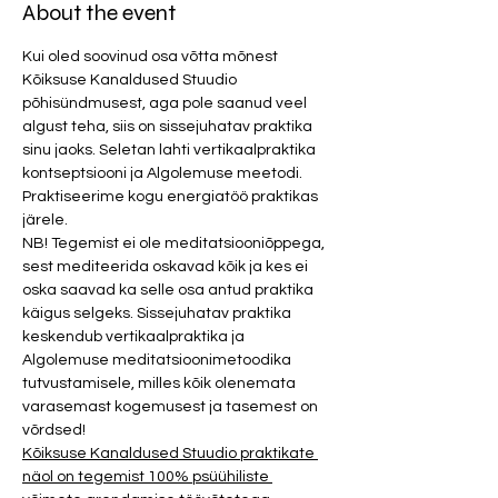
About the event
Kui oled soovinud osa võtta mõnest 
Kõiksuse Kanaldused Stuudio 
põhisündmusest, aga pole saanud veel 
algust teha, siis on sissejuhatav praktika 
sinu jaoks. Seletan lahti vertikaalpraktika 
kontseptsiooni ja Algolemuse meetodi. 
Praktiseerime kogu energiatöö praktikas 
järele. 
NB! Tegemist ei ole meditatsiooniõppega, 
sest mediteerida oskavad kõik ja kes ei 
oska saavad ka selle osa antud praktika 
käigus selgeks. Sissejuhatav praktika 
keskendub vertikaalpraktika ja 
Algolemuse meditatsioonimetoodika 
tutvustamisele, milles kõik olenemata 
varasemast kogemusest ja tasemest on 
võrdsed! 
Kõiksuse Kanaldused Stuudio praktikate 
näol on tegemist 100% psüühiliste 