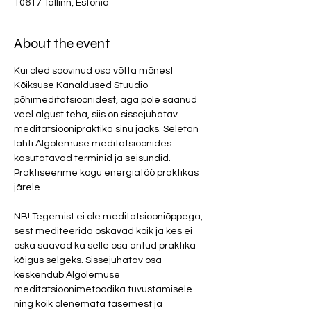
10617 Tallinn, Estonia
About the event
Kui oled soovinud osa võtta mõnest 
Kõiksuse Kanaldused Stuudio 
põhimeditatsioonidest, aga pole saanud 
veel algust teha, siis on sissejuhatav 
meditatsioonipraktika sinu jaoks. Seletan 
lahti Algolemuse meditatsioonides 
kasutatavad terminid ja seisundid. 
Praktiseerime kogu energiatöö praktikas 
järele. 

NB! Tegemist ei ole meditatsiooniõppega, 
sest mediteerida oskavad kõik ja kes ei 
oska saavad ka selle osa antud praktika 
käigus selgeks. Sissejuhatav osa 
keskendub Algolemuse 
meditatsioonimetoodika tuvustamisele 
ning kõik olenemata tasemest ja 