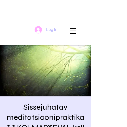
Log In
Sissejuhatav
meditatsioonipraktika