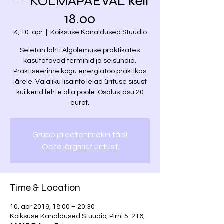
* * KOLMAPÄEVAL kell
18.00
K, 10. apr
  |  
Kõiksuse Kanaldused Stuudio
Seletan lahti Algolemuse praktikates
kasutatavad terminid ja seisundid.
Praktiseerime kogu energiatöö praktikas
järele. Vajaliku lisainfo leiad ürituse sisust
kui kerid lehte alla poole. Osalustasu 20
eurot.
Grupp ja ootenimekiri täis!
Oota järgmist üritust
Time & Location
10. apr 2019, 18:00 – 20:30
Kõiksuse Kanaldused Stuudio, Pirni 5-216,