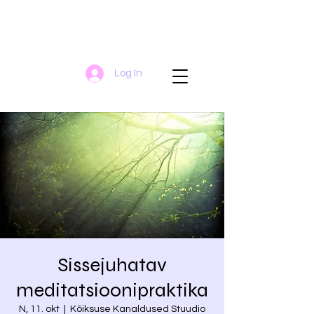
Log In
Sissejuhatav
meditatsioonipraktika
N, 11. okt
  |  
Kõiksuse Kanaldused Stuudio