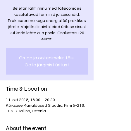
Seletan lahti minu meditatsioonides
kasutatavad terminid ja seisundid.
Praktiseerime kogu energiatöö praktikas
järele. Vajaliku lisainfo leiad ürituse sisust
kui kerid lehte alla poole. Osalustasu 20
eurot.
Grupp ja ootenimekiri täis!
Oota järgmist üritust
Time & Location
11. okt 2018, 18:00 – 20:30
Kõiksuse Kanaldused Stuudio, Pirni 5-216,
10617 Tallinn, Estonia
About the event