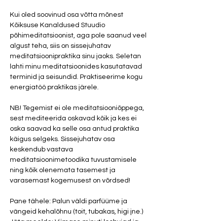
Kui oled soovinud osa võtta mõnest 
Kõiksuse Kanaldused Stuudio 
põhimeditatsioonist, aga pole saanud veel 
algust teha, siis on sissejuhatav 
meditatsioonipraktika sinu jaoks. Seletan 
lahti minu meditatsioonides kasutatavad 
terminid ja seisundid. Praktiseerime kogu 
energiatöö praktikas järele. 

NB! Tegemist ei ole meditatsiooniõppega, 
sest mediteerida oskavad kõik ja kes ei 
oska saavad ka selle osa antud praktika 
käigus selgeks. Sissejuhatav osa 
keskendub vastava 
meditatsioonimetoodika tuvustamisele 
ning kõik olenemata tasemest ja 
varasemast kogemusest on võrdsed! 

Pane tähele: Palun väldi parfüüme ja 
vängeid kehalõhnu (toit, tubakas, higi jne.)