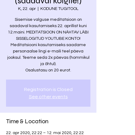
(saadaval kõigile!)
K, 22. apr
  |  
KODUNE TUGITOOL
Sisemise valguse meditatsioon on
saadaval kasutamiseks 22. aprillist kuni
12.maini. MEDITATSIOON ON NÄHTAV LÄBI
SISSELOGITUD YOUTUBE KONTO!
Meditatsiooni kasutamiseks saadame
personaalse lingi e-maili teel päeva
jooksul. Teeme seda 2x päevas (hommikul
ja õhtul).
Osalustasu on 20 eurot.
Registration is Closed
See other events
Time & Location
22. apr 2020, 22:22 – 12. mai 2020, 22:22