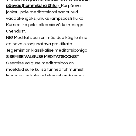
päevas (hommikul ja õhtul).  
Kui päeva 
jooksul pole meditatsiooni saabunud 
vaadake igaks juhuks rämpsposti hulka. 
Kui seal ka pole, alles siis võtke meiega 
ühendust. 
NB! Meditatsioon on mõeldud kõigile ilma 
eelneva sissejuhatava praktikata. 
Tegemist on klassikalise meditatsiooniga. 
SISEMISE VALGUSE MEDITATSIOONIST
Sisemise valguse meditatsioon on 
mõeldud sulle kui sa tunned tuhmumist, 
kurnatust ja kulunud olemist enda sees. 
Kui sa oled väsinud, tüdinenud ning 
kaotanud usu endasse. 
Show More
Tickets
Sale ended