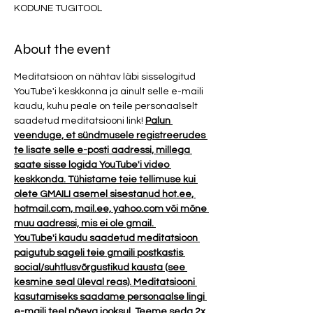
KODUNE TUGITOOL
About the event
Meditatsioon on nähtav läbi sisselogitud 
YouTube'i keskkonna ja ainult selle e-maili 
kaudu, kuhu peale on teile personaalselt 
saadetud meditatsiooni link! 
Palun 
veenduge, et sündmusele registreerudes 
te lisate selle e-posti aadressi, millega 
saate sisse logida YouTube'i video 
keskkonda. Tühistame teie tellimuse kui 
olete GMAILI asemel sisestanud hot.ee, 
hotmail.com, mail.ee, yahoo.com või mõne 
muu aadressi, mis ei ole gmail. 
YouTube'i kaudu saadetud meditatsioon 
paigutub sageli teie gmaili postkastis 
social/suhtlusvõrgustikud kausta (see 
kesmine seal üleval reas). Meditatsiooni 
kasutamiseks saadame personaalse lingi 
e-maili teel päeva jooksul. Teeme seda 2x 