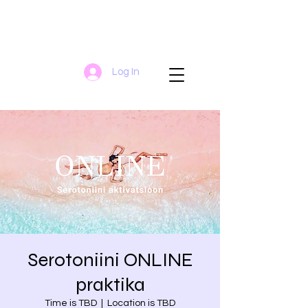
Log In
Serotoniini ONLINE
praktika
Time is TBD
  |  
Location is TBD