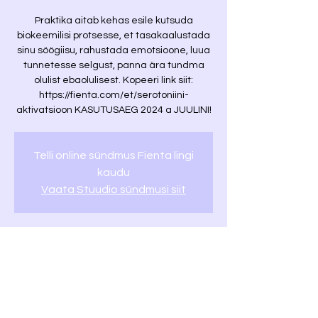
Praktika aitab kehas esile kutsuda
biokeemilisi protsesse, et tasakaalustada
sinu söögiisu, rahustada emotsioone, luua
tunnetesse selgust, panna ära tundma
olulist ebaolulisest. Kopeeri link siit:
https://fienta.com/et/serotoniini-
Telli online sündmus Fienta lingi
kaudu
Vaata Stuudio sündmusi siit
Time & Location
Time is TBD
Location is TBD