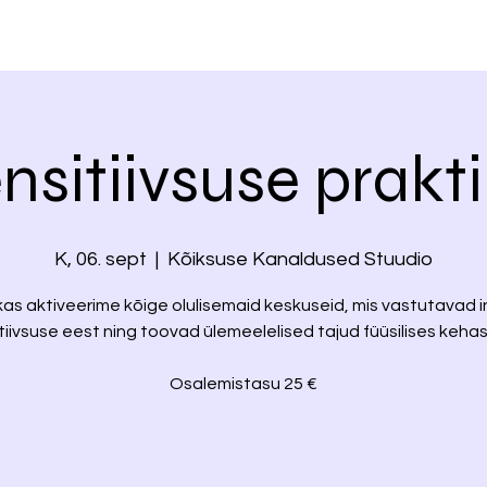
nsitiivsuse prakt
K, 06. sept
  |  
Kõiksuse Kanaldused Stuudio
kas aktiveerime kõige olulisemaid keskuseid, mis vastutavad 
tiivsuse eest ning toovad ülemeelelised tajud füüsilises kehas 
Osalemistasu 25 €