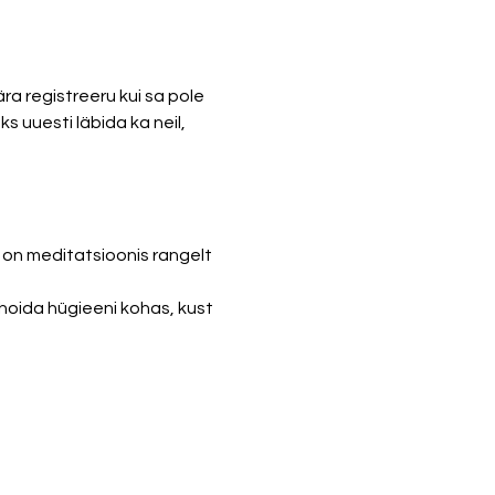
a registreeru kui sa pole 
 uuesti läbida ka neil, 
 on meditatsioonis rangelt 
hoida hügieeni kohas, kust 