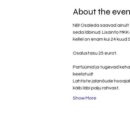
About the even
NB! Osaleda saavad ainult n
seda läbinud. Lisainfo MKK
kellel on enam kui 24 kuud
Osalustasu 25 eurot. 
Parfüümid ja tugevad kehal
keelatud!
Lahtiste jalanõude hooajal
käib läbi palju rahvast. 
Show More