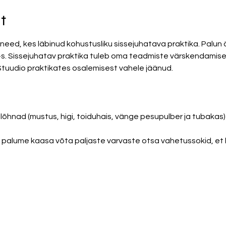
t
eed, kes läbinud kohustusliku sissejuhatava praktika. Palun är
-s. Sissejuhatav praktika tuleb oma teadmiste värskendamiseks
 Stuudio praktikates osalemisest vahele jäänud.
õhnad (mustus, higi, toiduhais, vänge pesupulber ja tubakas)
 palume kaasa võta paljaste varvaste otsa vahetussokid, et 