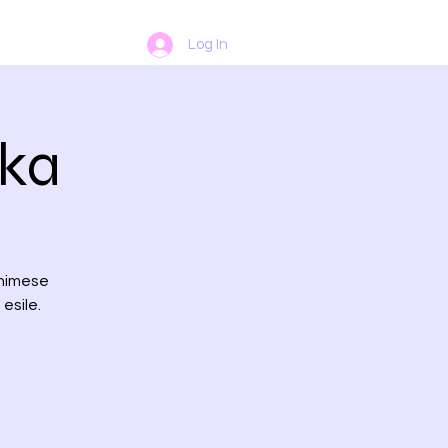
Log In
ika
inimese
esile.