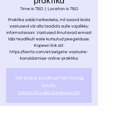
praktika
Time is TBD
  |  
Location is TBD
Praktika sobib hetkedeks, mil soovid leida
vastuseid või alla laadida sulle vajalikku
informatsiooni. Vastused ilmutavad ennast
läbi teadlikult esile kutsutud peegelduse.
Kopeeri link siit:
https://fienta.com/et/selgete-vastuste-
kanaldamise-online-praktika
Telli online sündmus Fienta lingi
kaudu
Vaata Stuudio sündmusi siit
Time & Location
Time is TBD
Location is TBD