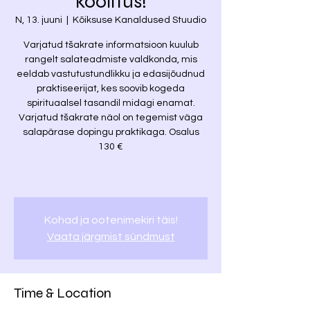
koolitus!
N, 13. juuni
  |  
Kõiksuse Kanaldused Stuudio
Varjatud tšakrate informatsioon kuulub
rangelt salateadmiste valdkonda, mis
eeldab vastutustundlikku ja edasijõudnud
praktiseerijat, kes soovib kogeda
spirituaalsel tasandil midagi enamat.
Varjatud tšakrate näol on tegemist väga
salapärase dopingu praktikaga. Osalus
130 €
Kohad ja ootenimekiri täis!
Vaata järgmist sündmust
Time & Location