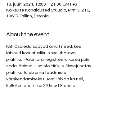
13. juuni 2024, 18:00 – 21:00 GMT +3
Kõiksuse Kanaldused Stuudio, Pirni 5-216,
10617 Tallinn, Estonia
About the event
NB! Osaleda saavad ainult need, kes 
läbinud kohustusliku sissejuhatava 
praktika. Palun ära registreeru kui sa pole 
seda läbinud. Lisainfo MKK-s. Sissejuhatav 
praktika tuleb oma teadmiste 
värskendamiseks uuesti läbida ka neil, 
kellel on enam kui 24 kuud Stuudio 
praktikates osalemisest vahele jäänud.
Osalustasu 130 euro/ kestus 3h.  
Parfüümid ja tugevad kehalõhnad 
(mustus, higi, toiduhais, vänge pesupulber 
ja tubakas) on ruumis rangelt keelatud!