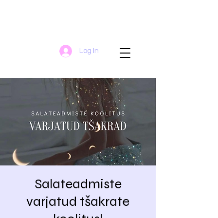
Log In
Salateadmiste
varjatud tšakrate