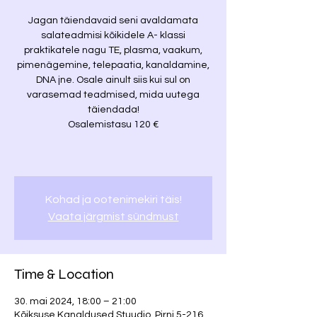
Jagan täiendavaid seni avaldamata
salateadmisi kõikidele A- klassi
praktikatele nagu TE, plasma, vaakum,
pimenägemine, telepaatia, kanaldamine,
DNA jne. Osale ainult siis kui sul on
varasemad teadmised, mida uutega
täiendada!
Osalemistasu 120 €
Kohad ja ootenimekiri täis!
Vaata järgmist sündmust
Time & Location
30. mai 2024, 18:00 – 21:00
Kõiksuse Kanaldused Stuudio, Pirni 5-216,