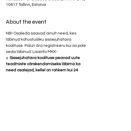
10617 Tallinn, Estonia
About the event
NB! Osaleda saavad ainult need, kes 
läbinud kohustusliku sissejuhatava 
koolituse. Palun ära registreeru kui sa pole 
seda läbinud. Lisainfo MKK-
s. 
Sissejuhatava koolituse peavad uute 
teadmiste värskendamiseks läbima ka 
need osalejad, kellel on rohkem kui 24 
kuud Stuudio põhipraktikatest vahele 
jäänud.
Kui oled läbinud mõne nendest 
koolitustest:
TE
Plasma- ja vaakumenergia
Varjatud tšakrate saladused
Pimenägemine- ja telepaatia
Show More