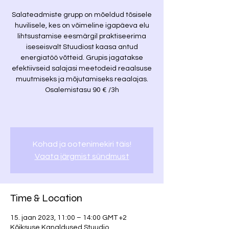
Salateadmiste grupp on mõeldud tõsisele
huvilisele, kes on võimeline igapäeva elu
lihtsustamise eesmärgil praktiseerima
iseseisvalt Stuudiost kaasa antud
energiatöö võtteid. Grupis jagatakse
efektiivseid salajasi meetodeid reaalsuse
muutmiseks ja mõjutamiseks reaalajas.
Osalemistasu 90 € /3h
Kohad ja ootenimekiri täis!
Vaata järgmist sündmust
Time & Location
15. jaan 2023, 11:00 – 14:00 GMT +2
Kõiksuse Kanaldused Stuudio