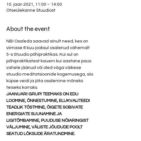
10. jaan 2021, 11:00 – 14:00
Otseülekanne Stuudiost
About the event
NB! Osaleda saavad ainult need, kes on 
viimase 6 kuu jooksul osalenud vähemalt 
5-s Stuudio põhipraktikas. Kui sul on 
põhipraktikatest kauem kui aastane paus 
vahele jäänud või oled väga väikese 
stuudio meditatsioonide kogemusega, siis 
küpse veidi ja jäta osalemine mõneks 
teiseks korraks. 
JAANUARI GRUPI TEEMAKS ON EDU 
LOOMINE, ÕNNESTUMINE, ELUKVALITEEDI 
TEADLIK TÕSTMINE, ÕIGETE SOBIVATE 
ENERGIATE SUUNAMINE JA 
LIGITÕMBAMINE, PUUDUSE NÕIARINGIST 
VÄLJUMINE, VÄLISTE JÕUDUDE POOLT 
SEATUD LÕKSUDE ÄRATUNDMINE. 