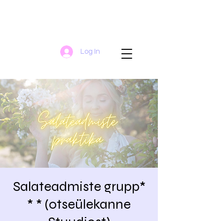
Log In
Salateadmiste grupp*
* * (otseülekanne