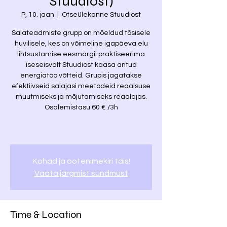
Stuudiost)
P, 10. jaan
  |  
Otseülekanne Stuudiost
Salateadmiste grupp on mõeldud tõsisele
huvilisele, kes on võimeline igapäeva elu
lihtsustamise eesmärgil praktiseerima
iseseisvalt Stuudiost kaasa antud
energiatöö võtteid. Grupis jagatakse
efektiivseid salajasi meetodeid reaalsuse
muutmiseks ja mõjutamiseks reaalajas.
Osalemistasu 60 € /3h
Kohad ja ootenimekiri täis!
Vaata järgmist sündmust
Time & Location