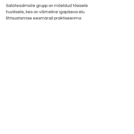
Salateadmiste grupp on mõeldud tõsisele 
huvilisele, kes on võimeline igapäeva elu 
lihtsustamise eesmärgil praktiseerima 
iseseisvalt Stuudiost kaasa antud 
energiatöö võtteid. Grupis jagatakse 
efektiivseid salajasi meetodeid reaalsuse 
muutmiseks ja mõjutamiseks reaalajas. 
Salateadmiste grupp toimub korra kuus, 
millle igas loengus ja praktikas 
käsitletakse erinevaid teemaatikaid. 
Osaleja saab iseseisvaks 
praktiseerimiseks ja kodutööks kaasa 
välja prinditud materjalid ja harjutused. 
Osalejalt oodatakse personaalset 
tagasisidet edusammude, arengute ja 
iseseisva tööprotsessi kohta septembrikuu 
jooksul. 
Oled salateadmiste gruppi oodatud kui:
Show More