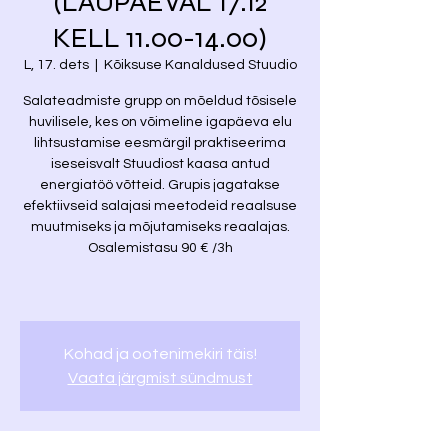
(LAUPÄEVAL 17.12
KELL 11.00-14.00)
L, 17. dets
  |  
Kõiksuse Kanaldused Stuudio
Salateadmiste grupp on mõeldud tõsisele
huvilisele, kes on võimeline igapäeva elu
lihtsustamise eesmärgil praktiseerima
iseseisvalt Stuudiost kaasa antud
energiatöö võtteid. Grupis jagatakse
efektiivseid salajasi meetodeid reaalsuse
muutmiseks ja mõjutamiseks reaalajas.
Osalemistasu 90 € /3h
Kohad ja ootenimekiri täis!
Vaata järgmist sündmust