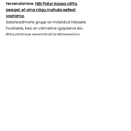
tervendamine. 
NB! Palun kaasa võtta 
peegel, et oma nägu mahuks sellest 
vaatama.
Salateadmiste grupp on mõeldud tõsisele 
huvilisele, kes on võimeline igapäeva elu 
lihtsustamise eesmärgil praktiseerima 
iseseisvalt Stuudiost kaasa antud 
energiatöö võtteid. Grupis jagatakse 
efektiivseid salajasi meetodeid reaalsuse 
muutmiseks ja mõjutamiseks reaalajas. 
Salateadmiste grupp toimub korra kuus, 
millle igas loengus ja praktikas 
käsitletakse erinevaid teemaatikaid. 
Osaleja saab iseseisvaks 
praktiseerimiseks ja kodutööks kaasa 
välja prinditud materjalid ja harjutused. 
Osalejalt oodatakse personaalset 
tagasisidet edusammude, arengute ja 
iseseisva tööprotsessi kohta 30 päeva 
jooksul. 
Oled salateadmiste gruppi oodatud kui: