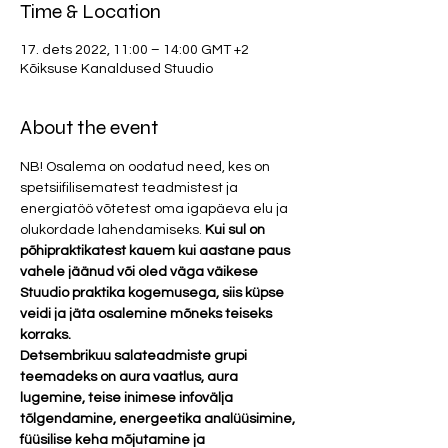
Time & Location
17. dets 2022, 11:00 – 14:00 GMT +2
Kõiksuse Kanaldused Stuudio
About the event
NB! Osalema on oodatud need, kes on 
spetsiifilisematest teadmistest ja 
energiatöö võtetest oma igapäeva elu ja 
olukordade lahendamiseks. 
Kui sul on 
põhipraktikatest kauem kui aastane paus 
vahele jäänud või oled väga väikese 
Stuudio praktika kogemusega, siis küpse 
veidi ja jäta osalemine mõneks teiseks 
korraks. 
Detsembrikuu salateadmiste grupi 
teemadeks on aura vaatlus, aura 
lugemine, teise inimese infovälja 
tõlgendamine, energeetika analüüsimine, 
füüsilise keha mõjutamine ja 