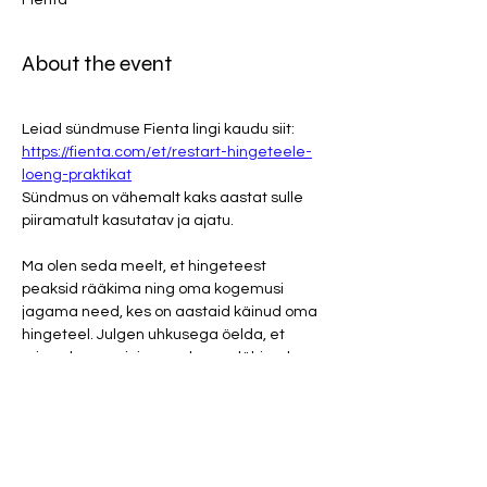
Fienta
About the event
Leiad sündmuse Fienta lingi kaudu siit: 
https://fienta.com/et/restart-hingeteele-
loeng-praktikat
Sündmus on vähemalt kaks aastat sulle 
piiramatult kasutatav ja ajatu.
Ma olen seda meelt, et hingeteest 
peaksid rääkima ning oma kogemusi 
jagama need, kes on aastaid käinud oma 
hingeteel. Julgen uhkusega öelda, et 
mina olen see inimene, kes on läbinud 
hulga etappe ja transformatsioone, sest 
üks asi on käia hingeteel, teine asi on 
laiendada oma hingeteed. Ka hingetee 
võib jõuda tupikseisu.