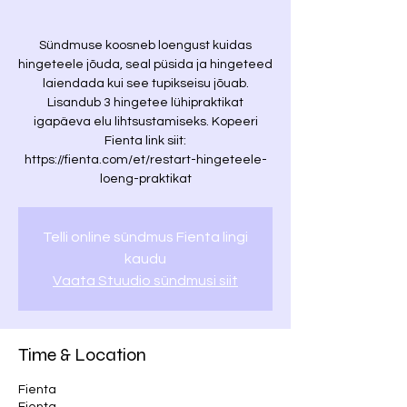
Sündmuse koosneb loengust kuidas
hingeteele jõuda, seal püsida ja hingeteed
laiendada kui see tupikseisu jõuab.
Lisandub 3 hingetee lühipraktikat
igapäeva elu lihtsustamiseks. Kopeeri
Fienta link siit:
https://fienta.com/et/restart-hingeteele-
loeng-praktikat
Telli online sündmus Fienta lingi
kaudu
Vaata Stuudio sündmusi siit
Time & Location
Fienta