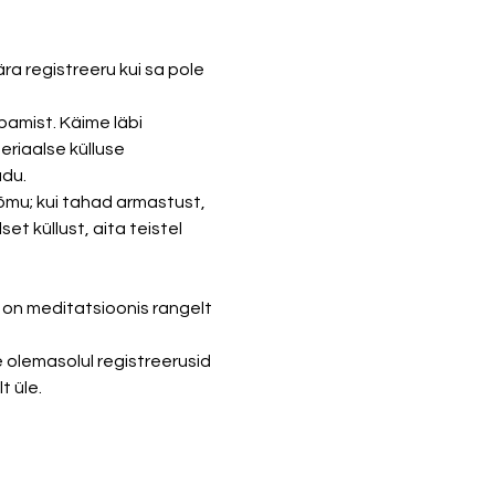
a registreeru kui sa pole 
bamist. Käime läbi 
riaalse külluse 
du. 
mu; kui tahad armastust, 
 küllust, aita teistel 
 on meditatsioonis rangelt 
olemasolul registreerusid 
t üle. 