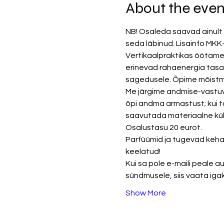
About the even
NB! Osaleda saavad ainult n
seda läbinud. Lisainfo MKK-
Vertikaalpraktikas öötame l
erinevad rahaenergia tasa
sagedusele. Õpime mõistma 
Me järgime andmise-vastuvõ
õpi andma armastust; kui t
saavutada materiaalne küll
Osalustasu 20 eurot. 
Parfüümid ja tugevad kehal
keelatud!
Kui sa pole e-maili peale 
sündmusele, siis vaata igaks 
Show More