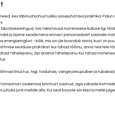
t
eed, kes läbinud kohustusliku sissejuhatava praktika. Palun är
s. 
äbi blokeeringud, mis takistavad materiaalse külluse ligi tõm
ndid ja õpime seadistama ennast personaalselt sobivale mate
energiaringlust –kõik, mis on üle koondub sinna, kust on puu
tmise seaduse praktikat: kui tahad rõõmu, anna teistele rõõ
ahad tähelepanu, õpi andma tähelepanu; kui tahad materiaalset
us.  
õhnad (mustus, higi, toiduhais, vänge pesupulber ja tubakas)
automaatset osalemise kinnitust saanud, aga vabade kohtade 
juhuks junk meilide alla. Kui seal ka pole siis kirjuta meile julgel