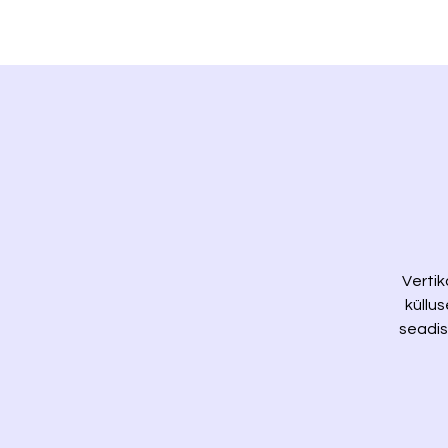
Vertik
küllu
seadis