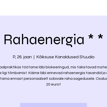
Rahaenergia * *
P, 26. jaan
  |  
Kõiksuse Kanaldused Stuudio
aalpraktikas töötame läbi blokeeringud, mis takistavad mate
se ligi tõmbamist. Käime läbi erinevad rahaenergia tasandid ja
tama ennast personaalselt sobivale raha sagedusele. Osal
20 eurot