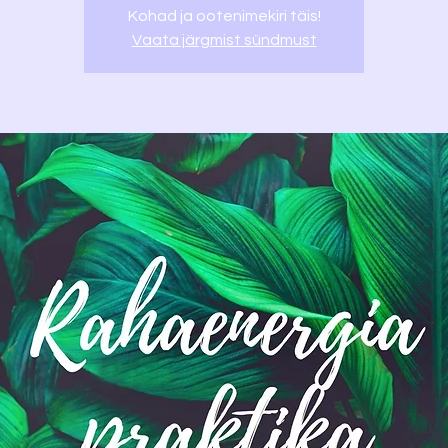
Kohad ja ootenimekiri täis!
Vaata järgmist sündmust