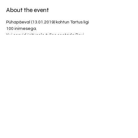
About the event
Pühapäeval (13.01.2019) kohtun Tartus ligi 
100 inimesega. 
Kui soovid üritusele tulles soetada Devi 
Reikistuudiost raamatut "Hinge valede 
nõiaring" 20 € (poehind 24,95 €) või 
Hingekaarte erihinnaga 25 € (tavahind 30 
€), siis pane ennast kirja. Nii teame palju 
raamatuid ja kaarte kaasa võtta, et kõik 
huvilised saaksid osa. 
Share this event