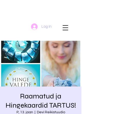
Log In
Raamatud ja
Hingekaardid TARTUS!
P, 13. jaan
  |  
Devi Reikistuudio