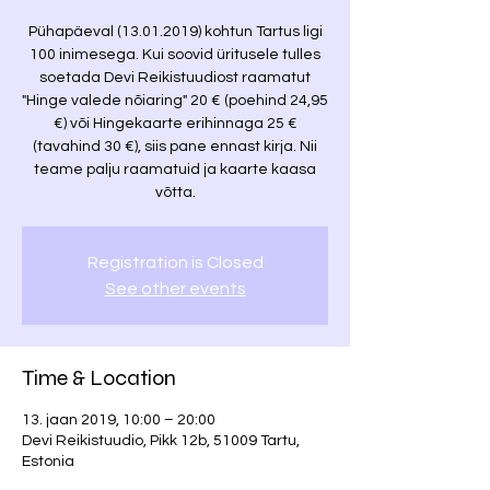
Pühapäeval (13.01.2019) kohtun Tartus ligi
100 inimesega. Kui soovid üritusele tulles
soetada Devi Reikistuudiost raamatut
"Hinge valede nõiaring" 20 € (poehind 24,95
€) või Hingekaarte erihinnaga 25 €
(tavahind 30 €), siis pane ennast kirja. Nii
teame palju raamatuid ja kaarte kaasa
võtta.
Registration is Closed
See other events
Time & Location
13. jaan 2019, 10:00 – 20:00
Devi Reikistuudio, Pikk 12b, 51009 Tartu,
Estonia