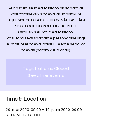
Puhastumise meditatsioon on saadaval
kasutamiseks 20 päeva 20. maist kuni
10.juunini. MEDITATSIOON ON NÄHTAV LÄBI
SISSELOGITUD YOUTUBE KONTO!
Osalus 20 eurot. Meditatsiooni
kasutamiseks saadame personaalse lingi
e-maili teel päeva jooksul. Teeme seda 2x
päevas (hommikul ja õhtul).
Registration is Closed
See other events
Time & Location
20. mai 2020, 09:00 – 10. juuni 2020, 00:09
KODUNE TUGITOOL