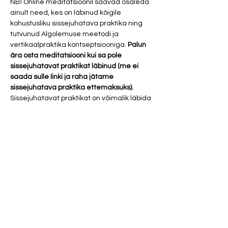
NB! Online meditatsioonil saavad osaleda 
ainult need, kes on läbinud kõigile 
kohustusliku sissejuhatava praktika ning 
tutvunud Algolemuse meetodi ja 
vertikaalpraktika kontseptsiooniga. 
Palun 
ära osta meditatsiooni kui sa pole 
sissejuhatavat praktikat läbinud (me ei 
saada sulle linki ja raha jätame 
sissejuhatava praktika ettemaksuks). 
Sissejuhatavat praktikat on võimalik läbida 
ainult kohapeal stuudios, siis kui esimesel 
võimalusel seda teeme. 
Puhastumise…
Show More
Tickets
Sale ended
Ticket type