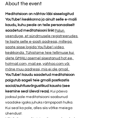
About the event
Meditatsioon on nähtav läbi sisselogitud 
YouTube'i keskkonna ja ainult selle e-maili 
kaudu, kuhu peale on teile personaalselt 
saadetud meditatsiooni link! 
Palun 
veenduge, et sündmusele registreerudes 
te lisate selle e-posti aadressi, millega 
saate sisse logida YouTube'i video 
keskkonda. Tühistame teie tellimuse kui 
olete GMAILI asemel sisestanud hot.ee, 
hotmail.com, mail.ee, yahhoo.com või 
mõne muu aadressi, mis ei ole gmail. 
YouTube'i kaudu saadetud meditatsioon 
paigutub sageli teie gmaili postkastis 
social/suhtlusvõrgustikud kausta (see 
kesmine seal üleval reas). 
Kui päeva 
jooksul pole meditatsiooni saabunud 
vaadake igaks juhuks rämpsposti hulka. 
Kui seal ka pole, alles siis võtke meiega 
ühendust. 