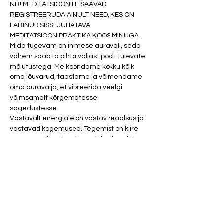
NB! MEDITATSIOONILE SAAVAD 
REGISTREERUDA AINULT NEED, KES ON 
LÄBINUD SISSEJUHATAVA 
MEDITATSIOONIPRAKTIKA KOOS MINUGA. 
Mida tugevam on inimese auraväli, seda 
vähem saab ta pihta väljast poolt tulevate 
mõjutustega. Me koondame kokku kõik 
oma jõuvarud, taastame ja võimendame 
oma auravälja, et vibreerida veelgi 
võimsamalt kõrgematesse 
sagedustesse. 
Vastavalt energiale on vastav reaalsus ja 
vastavad kogemused. Tegemist on kiire 
power meditatsiooniga, mis keskendub 
ainult iseenda jõudude kokku 
koondamisele praeguses hetkes. 
Seepärast on tegemist päevase 
üritusega, kuna õhtul tehes ei pruugi tulla 
und. 
Osalustasu 20 eurot.
NB! Parfüümid ja tugevad kehalõhnad 