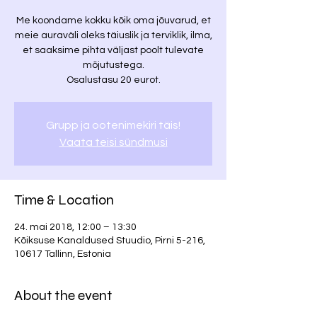
Me koondame kokku kõik oma jõuvarud, et
meie auraväli oleks täiuslik ja terviklik, ilma,
et saaksime pihta väljast poolt tulevate
mõjutustega.
Osalustasu 20 eurot.
Grupp ja ootenimekiri täis!
Vaata teisi sündmusi
Time & Location
24. mai 2018, 12:00 – 13:30
Kõiksuse Kanaldused Stuudio, Pirni 5-216,
10617 Tallinn, Estonia
About the event