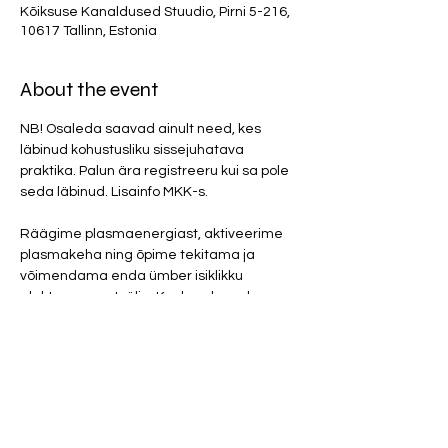
Kõiksuse Kanaldused Stuudio, Pirni 5-216,
10617 Tallinn, Estonia
About the event
NB! Osaleda saavad ainult need, kes 
läbinud kohustusliku sissejuhatava 
praktika. Palun ära registreeru kui sa pole 
seda läbinud. Lisainfo MKK-s. 
Räägime plasmaenergiast, aktiveerime 
plasmakeha ning õpime tekitama ja 
võimendama enda ümber isiklikku 
elektromagnetvälja. Keskendume ka 
teemale, kuidas ennast 5G mõjude eest 
kaitsta ning millisel viisil hoida ennast Kuu 
negatiivse kiirguse eest. 
SÜNDMUS TOIMUB PÜSTISES ASENDIS VÕI 
TOOLIDEL ISTUDES. SOBIB AINULT TÕSISELE 
HUVLISELE.
Osalustasu 20 eurot. 