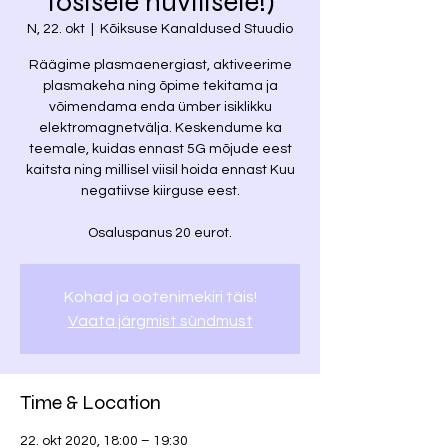
tõsisele huvilisele!)
N, 22. okt
  |  
Kõiksuse Kanaldused Stuudio
Räägime plasmaenergiast, aktiveerime
plasmakeha ning õpime tekitama ja
võimendama enda ümber isiklikku
elektromagnetvälja. Keskendume ka
teemale, kuidas ennast 5G mõjude eest
kaitsta ning millisel viisil hoida ennast Kuu
negatiivse kiirguse eest.
Osaluspanus 20 eurot.
Kohad ja ootenimekiri täis!
Vaata järgmist sündmust
Time & Location
22. okt 2020, 18:00 – 19:30