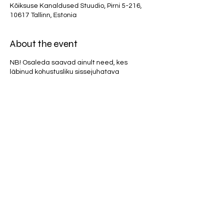
Kõiksuse Kanaldused Stuudio, Pirni 5-216,
10617 Tallinn, Estonia
About the event
NB! Osaleda saavad ainult need, kes
läbinud kohustusliku sissejuhatava
praktika. Palun ära registreeru kui sa pole
seda läbinud. Lisainfo MKK-s.
Kuna
tegemist on edasijõudnute prakikaga, siis
peab osaleja olema läbinud ka varjatud
tšakrate praktika!
Räägime plasmaenergiast, aktiveerime
plasmakeha ning õpime tekitama ja
võimendama enda ümber isiklikku
elektromagnetvälja. Keskendume ka
teemale, kuidas ennast 5G mõjude eest
kaitsta ning millisel viisil hoida ennast Kuu
negatiivse kiirguse eest.
Share this event
SÜNDMUS TOIMUB PÜSTISES ASENDIS VÕI