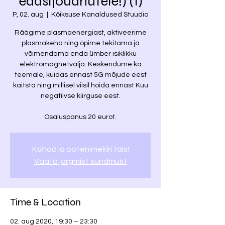
edasijõudnutele!) (1)
P, 02. aug
  |  
Kõiksuse Kanaldused Stuudio
Räägime plasmaenergiast, aktiveerime
plasmakeha ning õpime tekitama ja
võimendama enda ümber isiklikku
elektromagnetvälja. Keskendume ka
teemale, kuidas ennast 5G mõjude eest
kaitsta ning millisel viisil hoida ennast Kuu
negatiivse kiirguse eest.
Osaluspanus 20 eurot.
Kohad ja ootenimekiri täis!
Vaata järgmist sündmust
Time & Location
02. aug 2020, 19:30 – 23:30