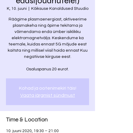
edasijõudnutele!)
K, 10. juuni
  |  
Kõiksuse Kanaldused Stuudio
Räägime plasmaenergiast, aktiveerime
plasmakeha ning õpime tekitama ja
võimendama enda ümber isiklikku
elektromagnetvälja. Keskendume ka
teemale, kuidas ennast 5G mõjude eest
kaitsta ning millisel viisil hoida ennast Kuu
negatiivse kiirguse eest.
Osaluspanus 20 eurot.
Kohad ja ootenimekiri täis!
Vaata järgmist sündmust
Time & Location
10. juuni 2020, 19:30 – 21:00