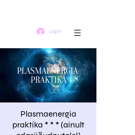
Log In
Plasmaenergia
praktika * * * (ainult