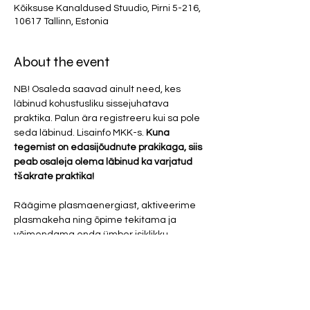
Kõiksuse Kanaldused Stuudio, Pirni 5-216,
10617 Tallinn, Estonia
About the event
NB! Osaleda saavad ainult need, kes 
läbinud kohustusliku sissejuhatava 
praktika. Palun ära registreeru kui sa pole 
seda läbinud. Lisainfo MKK-s. 
Kuna 
tegemist on edasijõudnute prakikaga, siis 
peab osaleja olema läbinud ka varjatud 
tšakrate praktika!
Räägime plasmaenergiast, aktiveerime 
plasmakeha ning õpime tekitama ja 
võimendama enda ümber isiklikku 
elektromagnetvälja. Keskendume ka 
teemale, kuidas ennast 5G mõjude eest 
kaitsta ning millisel viisil hoida ennast Kuu 
negatiivse kiirguse eest. 
SÜNDMUS TOIMUB PÜSTISES ASENDIS VÕI 