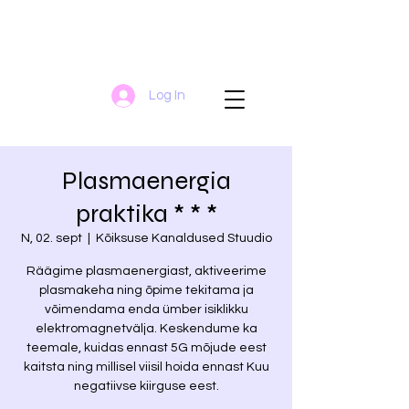
Log In
Plasmaenergia
praktika * * *
N, 02. sept
  |  
Kõiksuse Kanaldused Stuudio
Räägime plasmaenergiast, aktiveerime
plasmakeha ning õpime tekitama ja
võimendama enda ümber isiklikku
elektromagnetvälja. Keskendume ka
teemale, kuidas ennast 5G mõjude eest
kaitsta ning millisel viisil hoida ennast Kuu
negatiivse kiirguse eest.