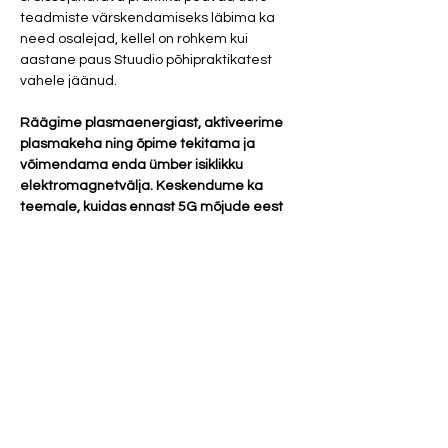
teadmiste värskendamiseks läbima ka 
need osalejad, kellel on rohkem kui 
aastane paus Stuudio põhipraktikatest 
vahele jäänud.
Räägime plasmaenergiast, aktiveerime 
plasmakeha ning õpime tekitama ja 
võimendama enda ümber isiklikku 
elektromagnetvälja. Keskendume ka 
teemale, kuidas ennast 5G mõjude eest 
kaitsta ning millisel viisil hoida ennast Kuu 
negatiivse kiirguse eest. 
SÜNDMUS TOIMUB ISTUDES JA POOLELDI 
KA PÜSTI SEISTES (vabatahtlik). SOBIB 
AINULT TÕSISELE HUVLISELE.
Osalustasu 20 eurot. 
Show More