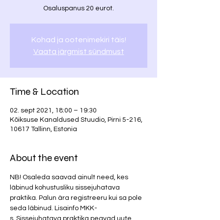
Osaluspanus 20 eurot.
Kohad ja ootenimekiri täis!
Vaata järgmist sündmust
Time & Location
02. sept 2021, 18:00 – 19:30
Kõiksuse Kanaldused Stuudio, Pirni 5-216,
10617 Tallinn, Estonia
About the event
NB! Osaleda saavad ainult need, kes 
läbinud kohustusliku sissejuhatava 
praktika. Palun ära registreeru kui sa pole 
seda läbinud. Lisainfo MKK-
s. Sissejuhatava praktika peavad uute 