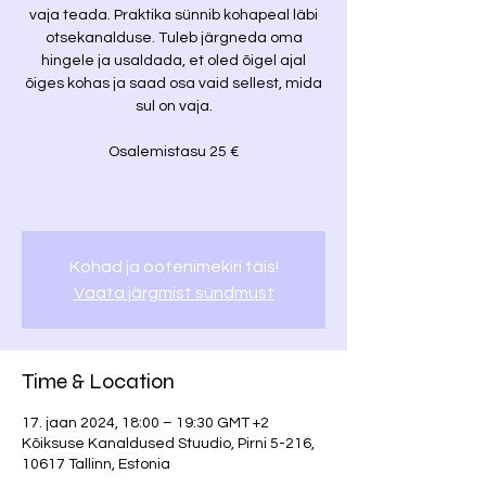
vaja teada. Praktika sünnib kohapeal läbi
otsekanalduse. Tuleb järgneda oma
hingele ja usaldada, et oled õigel ajal
õiges kohas ja saad osa vaid sellest, mida
sul on vaja.
Osalemistasu 25 €
Kohad ja ootenimekiri täis!
Vaata järgmist sündmust
Time & Location
17. jaan 2024, 18:00 – 19:30 GMT +2
Kõiksuse Kanaldused Stuudio, Pirni 5-216,
10617 Tallinn, Estonia