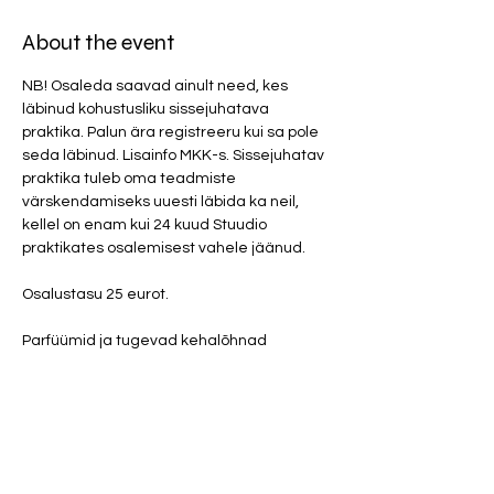
About the event
NB! Osaleda saavad ainult need, kes 
läbinud kohustusliku sissejuhatava 
praktika. Palun ära registreeru kui sa pole 
seda läbinud. Lisainfo MKK-s. Sissejuhatav 
praktika tuleb oma teadmiste 
värskendamiseks uuesti läbida ka neil, 
kellel on enam kui 24 kuud Stuudio 
praktikates osalemisest vahele jäänud.
Osalustasu 25 eurot. 
Parfüümid ja tugevad kehalõhnad 
(mustus, higi, toiduhais, vänge pesupulber 
ja tubakas) on ruumis rangelt keelatud!
Kui sa pole e-maili peale automaatset 
osalemise kinnitust saanud, aga vabade 
kohtade olemasolul registreerusid 
sündmusele, siis vaata igaks juhuks junk 