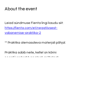
About the event
Leiad sündmuse Fienta lingi kaudu siit: 
https://fienta.com/et/negatiivsest-
vabanemise-praktika-2
** Praktika olemasoleva materjali põhjal.
Praktika sobib neile, kellel on kõrini 
negatiivsetest tunnetest, mõtetest, 
raskusest ja ärevusest enda sees. Kes 
igatsevad muretust ja kergust. Kes 
otsustavad loobuda pilvedest oma 
päikese ees. Praktika õpetab valitsema 
oma aurat.
Online sündmus koosneb 10 minutlisest 
loengust ja 30 minutilisest praktikast.
Sündmus on kasutamiseks saadaval 10. 