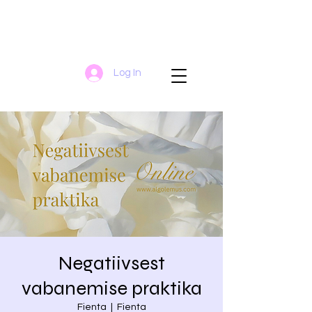
Log In
Negatiivsest
vabanemise praktika
Fienta
  |  
Fienta