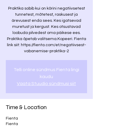
Praktika sobib kui on kõrini negatiivsetest
tunnetest, mõtetest, raskusest ja
ärevusest enda sees. Kes igatsevad
muretust ja kergust. Kes otsustavad
loobuda pilvedest oma päikese ees.
Praktika õpetab valitsema.Kopeeri. Fienta
link siit: https://fienta.com/et/negatiivsest-
vabanemise-praktika-2
Telli online sündmus Fienta lingi
kaudu
Vaata Stuudio sündmusi siit
Time & Location
Fienta
Fienta