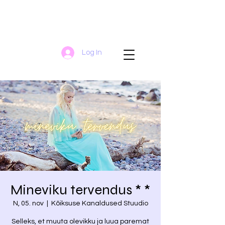
Log In
Mineviku tervendus * *
N, 05. nov
  |  
Kõiksuse Kanaldused Stuudio
Selleks, et muuta olevikku ja luua paremat