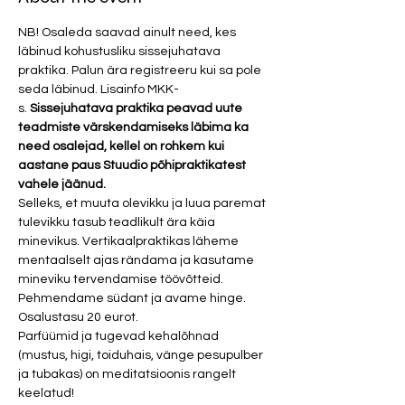
NB! Osaleda saavad ainult need, kes 
läbinud kohustusliku sissejuhatava 
praktika. Palun ära registreeru kui sa pole 
seda läbinud. Lisainfo MKK-
s. 
Sissejuhatava praktika peavad uute 
teadmiste värskendamiseks läbima ka 
need osalejad, kellel on rohkem kui 
aastane paus Stuudio põhipraktikatest 
vahele jäänud. 
Selleks, et muuta olevikku ja luua paremat 
tulevikku tasub teadlikult ära käia 
minevikus. Vertikaalpraktikas läheme 
mentaalselt ajas rändama ja kasutame 
mineviku tervendamise töövõtteid. 
Pehmendame südant ja avame hinge. 
Osalustasu 20 eurot. 
Parfüümid ja tugevad kehalõhnad 
(mustus, higi, toiduhais, vänge pesupulber 
ja tubakas) on meditatsioonis rangelt 
keelatud!