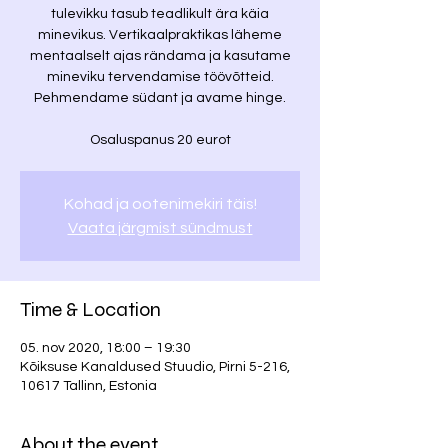
tulevikku tasub teadlikult ära käia
minevikus. Vertikaalpraktikas läheme
mentaalselt ajas rändama ja kasutame
mineviku tervendamise töövõtteid.
Pehmendame südant ja avame hinge.
Kohad ja ootenimekiri täis!
Vaata järgmist sündmust
Time & Location
05. nov 2020, 18:00 – 19:30
Kõiksuse Kanaldused Stuudio, Pirni 5-216,
10617 Tallinn, Estonia
About the event