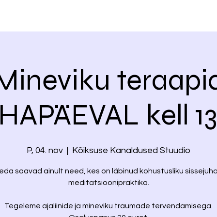
Mineviku teraapi
HAPÄEVAL kell 13
P, 04. nov
  |  
Kõiksuse Kanaldused Stuudio
eda saavad ainult need, kes on läbinud kohustusliku sissejuh
meditatsioonipraktika.
Tegeleme ajaliinide ja mineviku traumade tervendamisega.