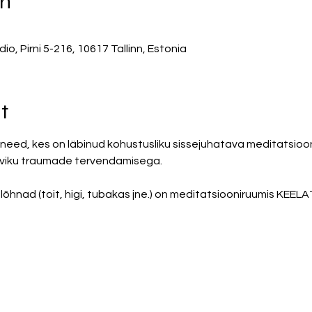
on
, Pirni 5-216, 10617 Tallinn, Estonia
t
need, kes on läbinud kohustusliku sissejuhatava meditatsioon
neviku traumade tervendamisega. 
õhnad (toit, higi, tubakas jne.) on meditatsiooniruumis KEEL