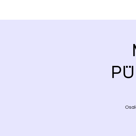
PÜ
Osal