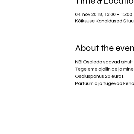
Time & Locati
04. nov 2018, 13:00 – 15:00
Kõiksuse Kanaldused Stuudio
About the even
NB! Osaleda saavad ainult 
Tegeleme ajaliinide ja mi
Osaluspanus 20 eurot. 
Parfüümid ja tugevad kehal