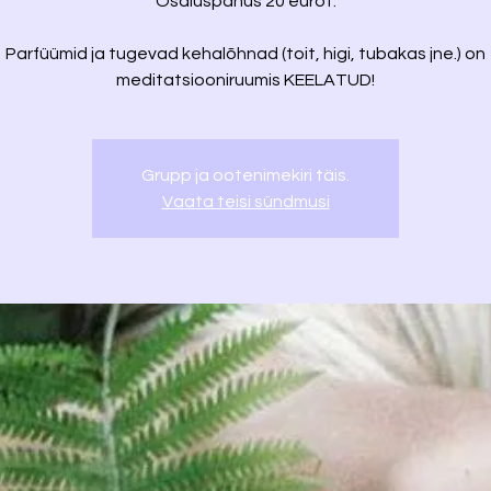
Osaluspanus 20 eurot.
Parfüümid ja tugevad kehalõhnad (toit, higi, tubakas jne.) on
meditatsiooniruumis KEELATUD!
Grupp ja ootenimekiri täis.
Vaata teisi sündmusi