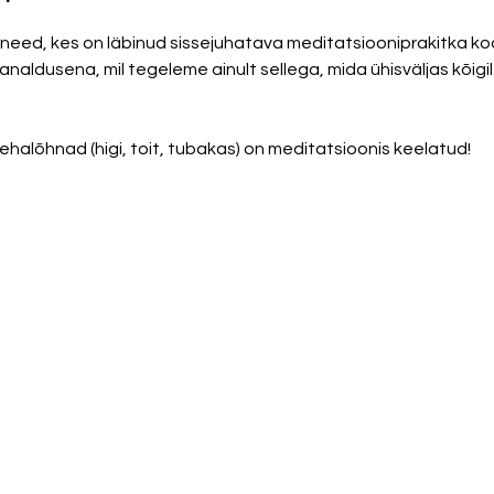
need, kes on läbinud sissejuhatava meditatsiooniprakitka ko
naldusena, mil tegeleme ainult sellega, mida ühisväljas kõigi
ehalõhnad (higi, toit, tubakas) on meditatsioonis keelatud!