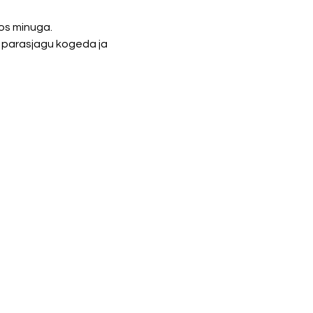
os minuga. 
l parasjagu kogeda ja 