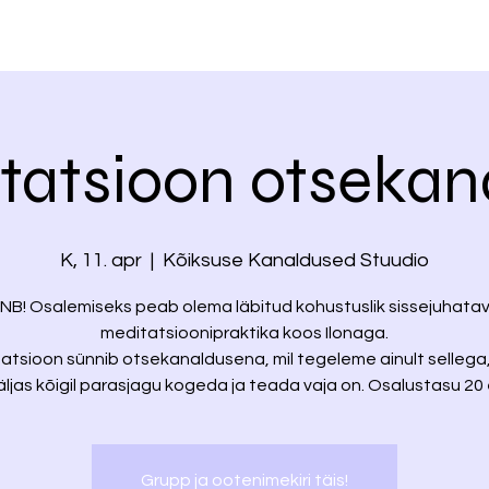
tatsioon otsekan
K, 11. apr
  |  
Kõiksuse Kanaldused Stuudio
NB! Osalemiseks peab olema läbitud kohustuslik sissejuhata
meditatsioonipraktika koos Ilonaga.
atsioon sünnib otsekanaldusena, mil tegeleme ainult sellega
äljas kõigil parasjagu kogeda ja teada vaja on. Osalustasu 20 
Grupp ja ootenimekiri täis!