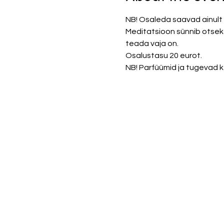
NB! Osaleda saavad ainult 
Meditatsioon sünnib otseka
teada vaja on. 
Osalustasu 20 eurot.
NB! Parfüümid ja tugevad k