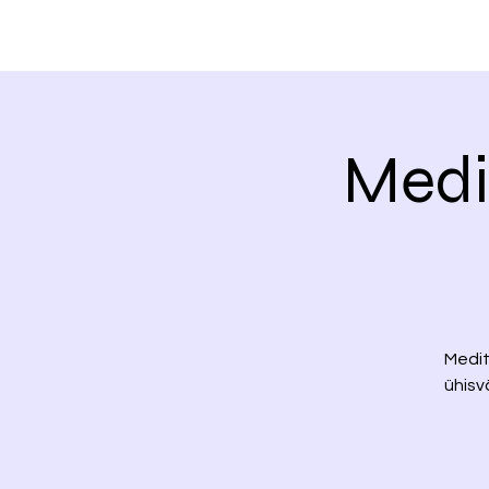
Medi
Medit
ühisv