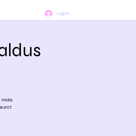
Log In
aldus
v
, mida
eurot.