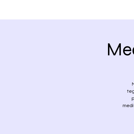
Med
teg
p
medit