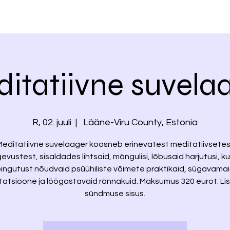
itatiivne suvela
R, 02. juuli
  |  
Lääne-Viru County, Estonia
Meditatiivne suvelaager koosneb erinevatest meditatiivsetes
evustest, sisaldades lihtsaid, mängulisi, lõbusaid harjutusi, ku
ingutust nõudvaid psüühiliste võimete praktikaid, sügavama
atsioone ja lõõgastavaid rännakuid. Maksumus 320 eurot. Li
sündmuse sisus.