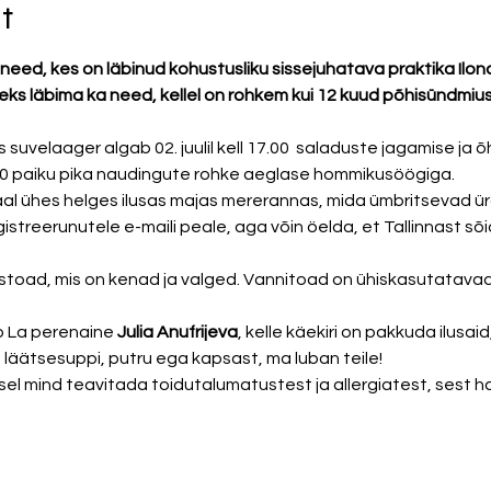
t
need, kes on läbinud kohustusliku sissejuhatava praktika Ilon
s läbima ka need, kellel on rohkem kui 12 kuud põhisündmius
s suvelaager algab 02. juulil kell 17.00  saladuste jagamise ja
2.00 paiku pika naudingute rohke aeglase hommikusöögiga. 
 ühes helges ilusas majas mererannas, mida ümbritsevad ürgs
reerunutele e-maili peale, aga võin öelda, et Tallinnast sõid
oad, mis on kenad ja valged. Vannitoad on ühiskasutatavad,
 La perenaine 
Julia Anufrijeva
, kelle käekiri on pakkuda ilusai
it läätsesuppi, putru ega kapsast, ma luban teile! 
sel mind teavitada toidutalumatustest ja allergiatest, sest