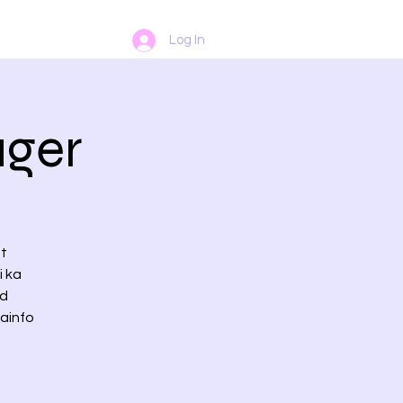
Log In
ager
t
i ka
id
sainfo