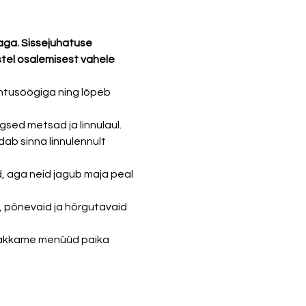
aga. Sissejuhatuse 
tel osalemisest vahele 
 õhtusöögiga ning lõpeb 
ed metsad ja linnulaul. 
ab sinna linnulennult 
 aga neid jagub maja peal 
d, põnevaid ja hõrgutavaid 
 hakkame menüüd paika 