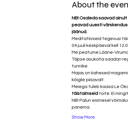
About the even
NB! Osaleda saavad ainult 
peavad uuesti värskendusek
jäänud.
Meditatiivseid tegevusi täi
04.juuli keskpäeval kell 1
Me peatume Lääne-Virumaal
Täpse asukoha saadan regist
tunnike. 
Majas on kahesed magamist
kõigile piisavalt. 
Meiega tuleb kaasa Le Öko
täistaimseid
 toite. Ei ming
NB! Palun esimesel võimalu
panema. 
Show More