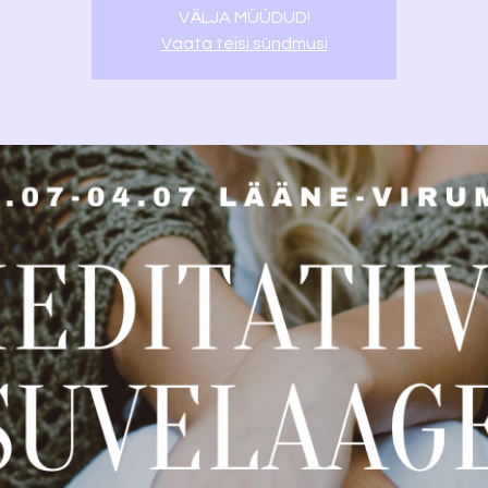
VÄLJA MÜÜDUD!
Vaata teisi sündmusi