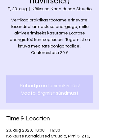
huvilisele!)
P, 23. aug
  |  
Kõiksuse Kanaldused Stuudio
Vertikaalpraktikas töötame erinevatel
tasanditel armastuse energiaga, mille
aktiveerimiseks kasutame Lootose
enerigiatöö kontseptsiooni. Tegemist on
istuva meditatsiooniga toolidel.
Osalemistasu 20 €
Kohad ja ootenimekiri täis!
Vaata järgmist sündmust
Time & Location
23. aug 2020, 18:00 – 19:30
Kõiksuse Kanaldused Stuudio, Pirni 5-216,