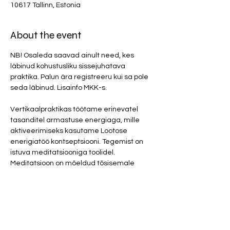
10617 Tallinn, Estonia
About the event
NB! Osaleda saavad ainult need, kes 
läbinud kohustusliku sissejuhatava 
praktika. Palun ära registreeru kui sa pole 
seda läbinud. Lisainfo MKK-s. 
Vertikaalpraktikas töötame erinevatel 
tasanditel armastuse energiaga, mille 
aktiveerimiseks kasutame Lootose 
enerigiatöö kontseptsiooni. Tegemist on 
istuva meditatsiooniga toolidel. 
Meditatsioon on mõeldud tõsisemale 
huvilisele ja kes on foorumist juba lugenud, 
siis Lootos toob kaasa suuremad 
muutused elus kui seda kasutada osata. 
Meditatsiooni ajal peaks arvestama 
väliste jõududega, kes võivad meid tulla 
segama. Teoorias räägime ka selle lahti, 