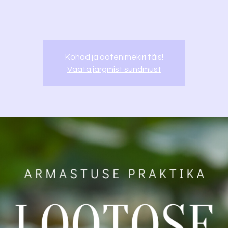
Kohad ja ootenimekiri täis!
Vaata järgmist sündmust