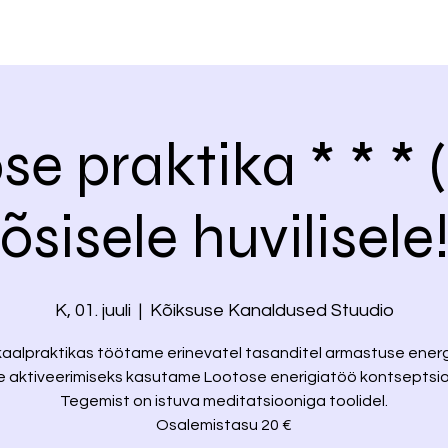
se praktika * * * (
tõsisele huvilisele!
K, 01. juuli
  |  
Kõiksuse Kanaldused Stuudio
kaalpraktikas töötame erinevatel tasanditel armastuse ener
le aktiveerimiseks kasutame Lootose enerigiatöö kontseptsio
Tegemist on istuva meditatsiooniga toolidel.
Osalemistasu 20 €