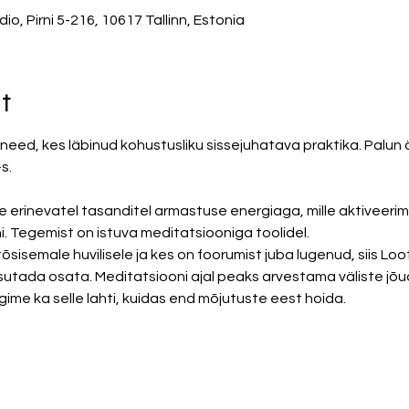
, Pirni 5-216, 10617 Tallinn, Estonia
t
eed, kes läbinud kohustusliku sissejuhatava praktika. Palun är
s. 
e erinevatel tasanditel armastuse energiaga, mille aktiveer
. Tegemist on istuva meditatsiooniga toolidel. 
sisemale huvilisele ja kes on foorumist juba lugenud, siis L
sutada osata. Meditatsiooni ajal peaks arvestama väliste jõ
ime ka selle lahti, kuidas end mõjutuste eest hoida. 