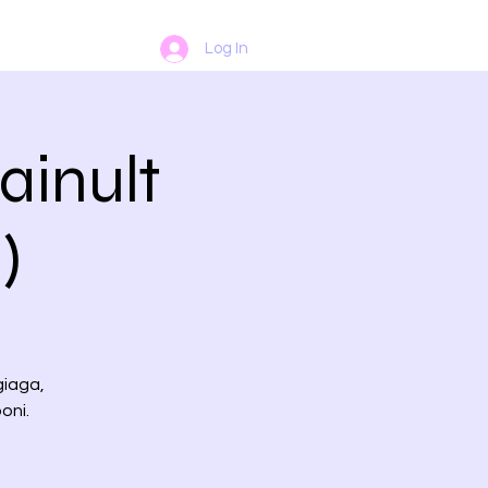
Log In
ainult
)
giaga,
oni.