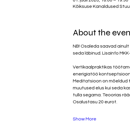
01. juuli 2020, 18:00 – 19:30
Kõiksuse Kanaldused Stuudio
About the even
NB! Osaleda saavad ainult n
seda läbinud. Lisainfo MKK-
Vertikaalpraktikas töötam
enerigiatöö kontseptsiooni
Meditatsioon on mõeldud tõ
muutused elus kui seda ka
tulla segama. Teoorias rääg
Osalustasu 20 eurot. 
Show More