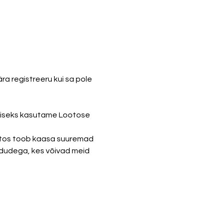
a registreeru kui sa pole 
imiseks kasutame Lootose 
ootos toob kaasa suuremad 
ududega, kes võivad meid 