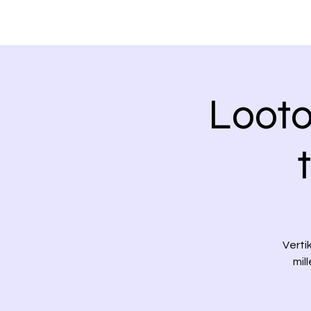
Looto
Verti
mil