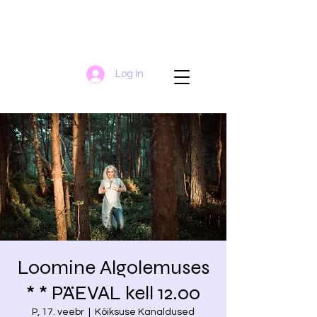
Log In
Loomine Algolemuses
* * PÄEVAL kell 12.00
P, 17. veebr
  |  
Kõiksuse Kanaldused