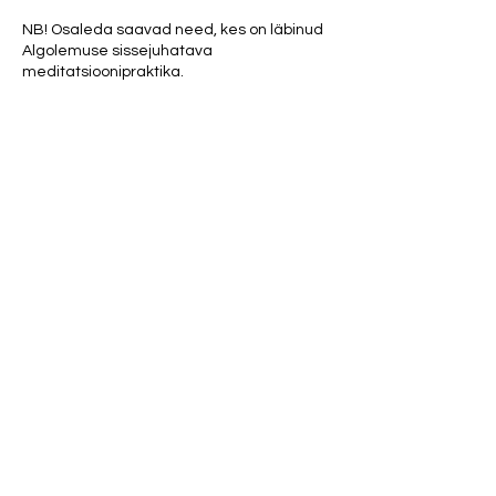
NB! Osaleda saavad need, kes on läbinud
Algolemuse sissejuhatava
meditatsioonipraktika.
Õpime kasutama mõttejõudu ja loome
endale Algolemuses seda, mida meie
Tõeline Olemus vajab.
Parfüümid ja tugevad kehalõhnad
(tubakas, higi, toidulõhnad riietel jne.) on
meditatsiooniruumis keelatud.
Osaluspanus 20 €
Share this event