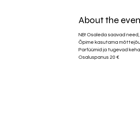
About the even
NB! Osaleda saavad need, 
Õpime kasutama mõttejõudu
Parfüümid ja tugevad kehalõ
Osaluspanus 20 €