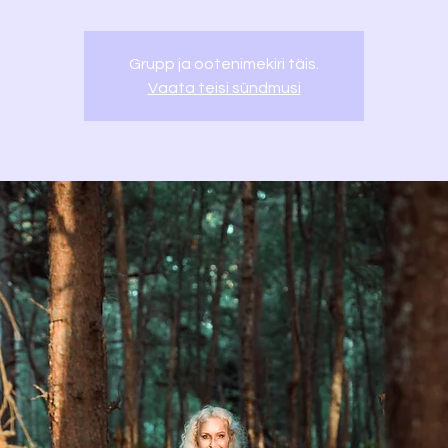
Grupp ja ootenimekiri täis.
Vaata teisi sündmusi