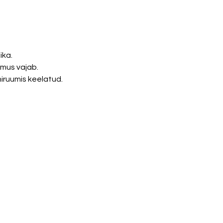
ika.
mus vajab. 
niruumis keelatud.