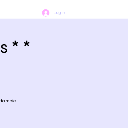
Log In
 * *
0
da meie