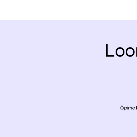
Loo
Õpime 