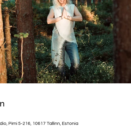
on
, Pirni 5-216, 10617 Tallinn, Estonia