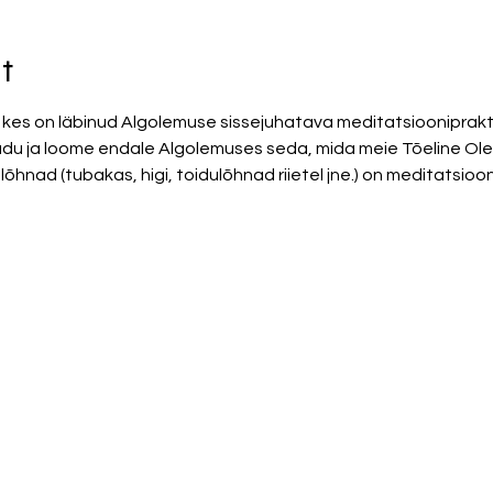
t
kes on läbinud Algolemuse sissejuhatava meditatsiooniprakt
 ja loome endale Algolemuses seda, mida meie Tõeline Ole
hnad (tubakas, higi, toidulõhnad riietel jne.) on meditatsioo