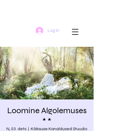
Log In
Loomine Algolemuses
* *
N, 03. dets
  |  
Kõiksuse Kanaldused Stuudio