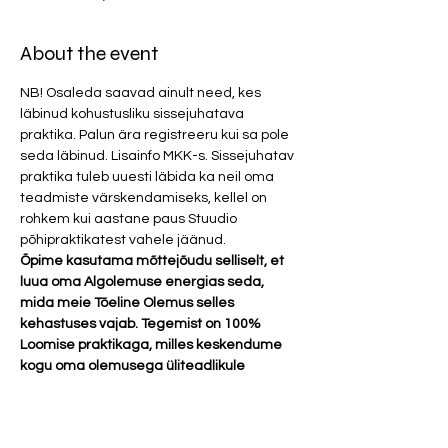
About the event
NB! Osaleda saavad ainult need, kes 
läbinud kohustusliku sissejuhatava 
praktika. Palun ära registreeru kui sa pole 
seda läbinud. Lisainfo MKK-s. Sissejuhatav 
praktika tuleb uuesti läbida ka neil oma 
teadmiste värskendamiseks, kellel on 
rohkem kui aastane paus Stuudio 
põhipraktikatest vahele jäänud.
Õpime kasutama mõttejõudu selliselt, et 
luua oma Algolemuse energias seda, 
mida meie Tõeline Olemus selles 
kehastuses vajab. Tegemist on 100% 
Loomise praktikaga, milles keskendume 
kogu oma olemusega üliteadlikule 
suunatud ja sihipärasele loomisele. 
Osalustasu 20 eurot.
Parfüümid ja tugevad kehalõhnad 