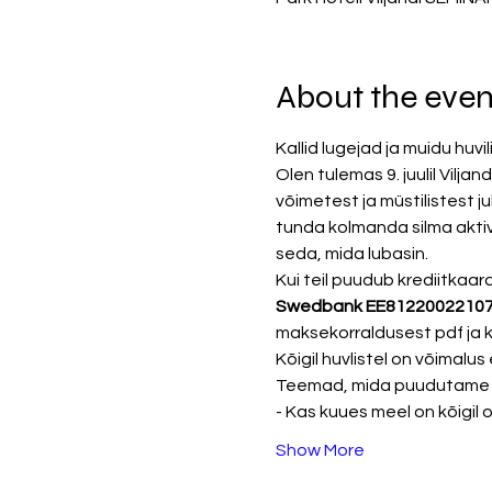
About the even
Kallid lugejad ja muidu huvil
Olen tulemas 9. juulil Vilja
võimetest ja müstilistest ju
tunda kolmanda silma aktiv
seda, mida lubasin. 
Kui teil puudub krediitkaar
Swedbank EE812200221072
maksekorraldusest pdf ja k
Kõigil huvlistel on võimalus
Teemad, mida puudutame o
- Kas kuues meel on kõigil
Show More