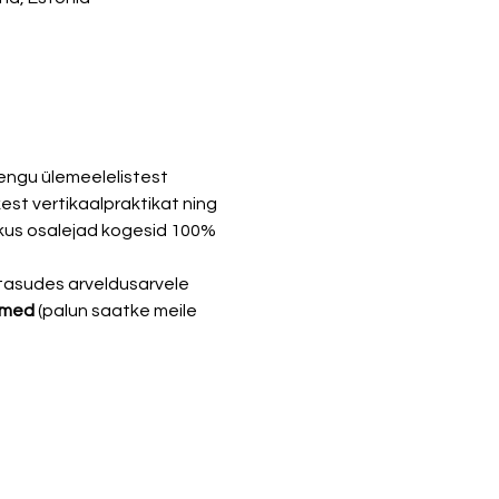
oengu ülemeelelistest 
kest vertikaalpraktikat ning 
kus osalejad kogesid 100% 
a tasudes arveldusarvele 
imed 
(palun saatke meile 