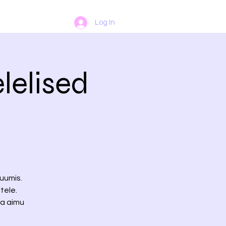
Log In
lelised
ruumis.
tele.
da aimu