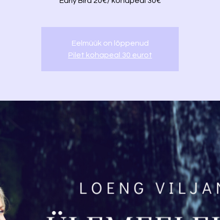
Early Bird 20€/ kohapeal 30€
Eelmüük on lõppenud
Pilet kohapeal 30 eurot