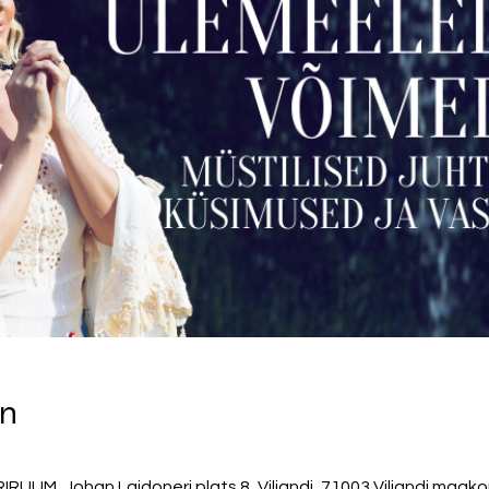
on
RIRUUM, Johan Laidoneri plats 8, Viljandi, 71003 Viljandi maak