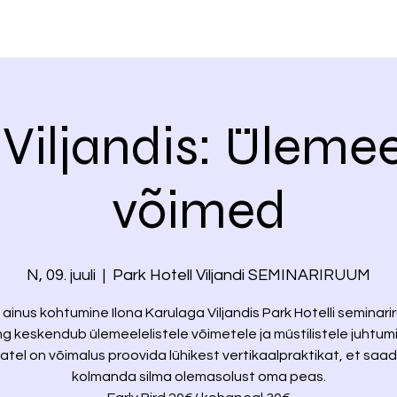
Viljandis: Ülemee
võimed
N, 09. juuli
  |  
Park Hotell Viljandi SEMINARIRUUM
 ainus kohtumine Ilona Karulaga Viljandis Park Hotelli seminari
g keskendub ülemeelelistele võimetele ja müstilistele juhtumi
atel on võimalus proovida lühikest vertikaalpraktikat, et saa
kolmanda silma olemasolust oma peas.