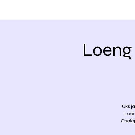
Loeng 
Üks ja
Loen
Osalej