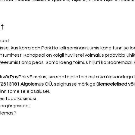
t
ised. 
ndisse, kus korraldan Park Hotelli seminariruumis kahe tunnise l
htumitest. Kohapeal on kõigil huvilistel võimalus proovida lühi
eerumist oma peas. Sama loeng toimus hiljuti ka Saaremaal, 
di või PayPali võimalus, siis saate pileteid osta ka ülekandeg
613181 Algolemus OÜ, 
selgitusse märkige
 ülemeelelised võ
innitame teie osaluse). 
 esitada küsimusi.
n järgmised: 
 olemas?