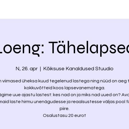
Loeng: Tähelapse
N, 26. apr
  |  
Kõiksuse Kanaldused Stuudio
n viimased üheksa kuud tegelenud lastega ning nüüd on aeg 
kokkuvõtteid koos lapsevanematega.
gime uue ajastu lastest: kes nad on ja miks nad uued on? A
aid laste hirmu unenägudesse ja reaalsustesse väljas pool füü
piire.
Osalustasu 20 eurot