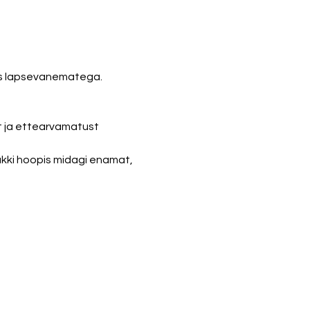
os lapsevanematega. 
 ja ettearvamatust 
 äkki hoopis midagi enamat, 