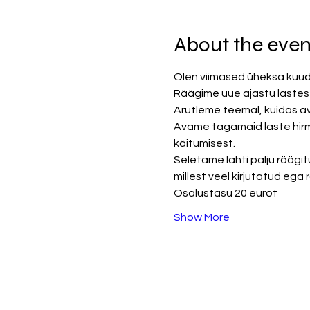
About the even
Olen viimased üheksa kuud
Räägime uue ajastu lastest
Arutleme teemal, kuidas a
Avame tagamaid laste hirm
käitumisest. 
Seletame lahti palju räägitu
millest veel kirjutatud ega
Osalustasu 20 eurot
Show More