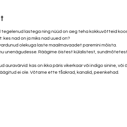
t
 tegelenud lastega ning nüüd on aeg teha kokkuvõtteid ko
: kes nad on ja miks nad uued on?
vardunud olekuga laste maailmavaadet paremini mõista. 
u unenägudesse. Räägime öistest külalistest, sundmõtetest
d auravärvid: kas on ikka päris vikerkaar või indigo sinine, või
 räägitud ei ole. Võtame ette tšakrad, kanalid, peenkehad. 