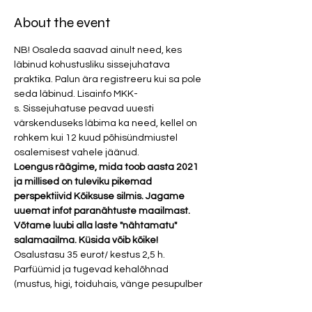
About the event
NB! Osaleda saavad ainult need, kes 
läbinud kohustusliku sissejuhatava 
praktika. Palun ära registreeru kui sa pole 
seda läbinud. Lisainfo MKK-
s. Sissejuhatuse peavad uuesti 
värskenduseks läbima ka need, kellel on 
rohkem kui 12 kuud põhisündmiustel 
osalemisest vahele jäänud. 
Loengus räägime, mida toob aasta 2021 
ja millised on tuleviku pikemad 
perspektiivid Kõiksuse silmis. Jagame 
uuemat infot paranähtuste maailmast. 
Võtame luubi alla laste "nähtamatu" 
salamaailma. Küsida võib kõike!
Osalustasu 35 eurot/ kestus 2,5 h.
Parfüümid ja tugevad kehalõhnad 
(mustus, higi, toiduhais, vänge pesupulber 
ja tubakas) on meditatsioonis rangelt 