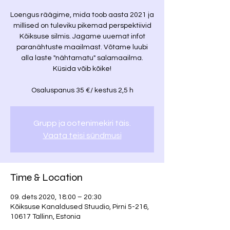
Loengus räägime, mida toob aasta 2021 ja
millised on tuleviku pikemad perspektiivid
Kõiksuse silmis. Jagame uuemat infot
paranähtuste maailmast. Võtame luubi
alla laste "nähtamatu" salamaailma.
Küsida võib kõike!
Osaluspanus 35 €/ kestus 2,5 h
Grupp ja ootenimekiri täis.
Vaata teisi sündmusi
Time & Location
09. dets 2020, 18:00 – 20:30
Kõiksuse Kanaldused Stuudio, Pirni 5-216,
10617 Tallinn, Estonia