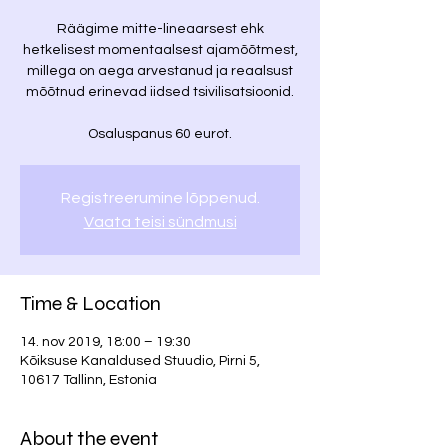
Räägime mitte-lineaarsest ehk
hetkelisest momentaalsest ajamõõtmest,
millega on aega arvestanud ja reaalsust
mõõtnud erinevad iidsed tsivilisatsioonid.
Osaluspanus 60 eurot.
Registreerumine lõppenud.
Vaata teisi sündmusi
Time & Location
14. nov 2019, 18:00 – 19:30
Kõiksuse Kanaldused Stuudio, Pirni 5,
10617 Tallinn, Estonia
About the event