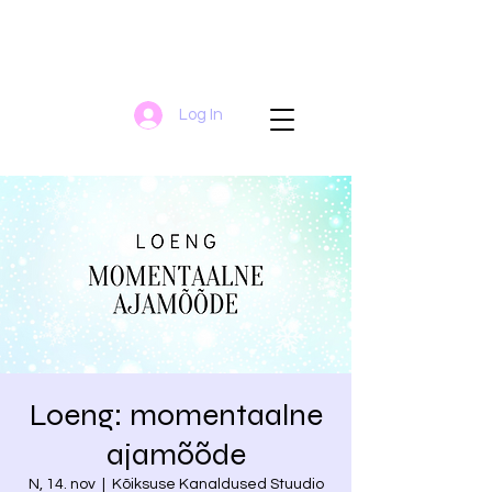
Log In
Loeng: momentaalne
ajamõõde
N, 14. nov
  |  
Kõiksuse Kanaldused Stuudio