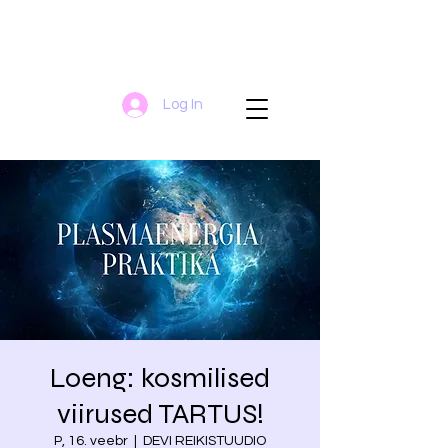
Log In
Loeng: kosmilised
viirused TARTUS!
P, 16. veebr
  |  
DEVI REIKISTUUDIO