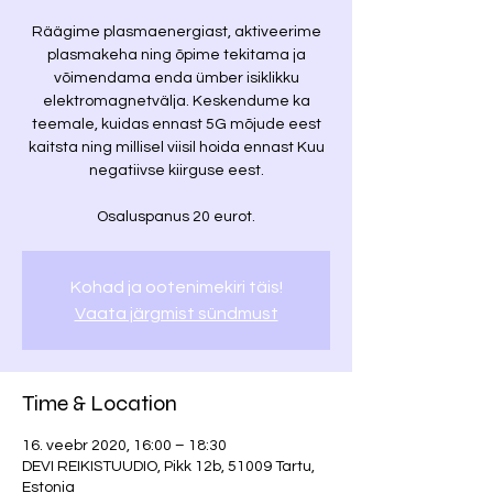
Räägime plasmaenergiast, aktiveerime
plasmakeha ning õpime tekitama ja
võimendama enda ümber isiklikku
elektromagnetvälja. Keskendume ka
teemale, kuidas ennast 5G mõjude eest
kaitsta ning millisel viisil hoida ennast Kuu
negatiivse kiirguse eest.
Osaluspanus 20 eurot.
Kohad ja ootenimekiri täis!
Vaata järgmist sündmust
Time & Location
16. veebr 2020, 16:00 – 18:30
DEVI REIKISTUUDIO, Pikk 12b, 51009 Tartu,
Estonia