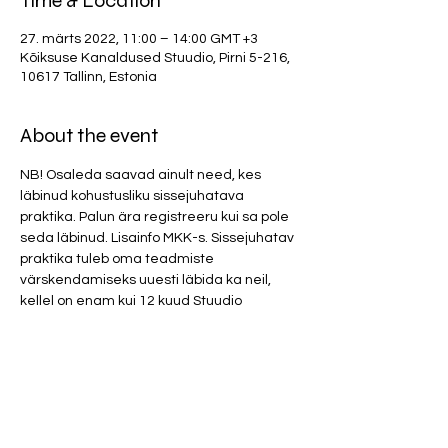
Time & Location
27. märts 2022, 11:00 – 14:00 GMT +3
Kõiksuse Kanaldused Stuudio, Pirni 5-216,
10617 Tallinn, Estonia
About the event
NB! Osaleda saavad ainult need, kes 
läbinud kohustusliku sissejuhatava 
praktika. Palun ära registreeru kui sa pole 
seda läbinud. Lisainfo MKK-s. Sissejuhatav 
praktika tuleb oma teadmiste 
värskendamiseks uuesti läbida ka neil, 
kellel on enam kui 12 kuud Stuudio 
praktikates osalemisest vahele jäänud.
Osalustasu 80 eurot/ sündmuse kestus 3h. 
Parfüümid ja tugevad kehalõhnad 
(mustus, higi, toiduhais, vänge pesupulber 