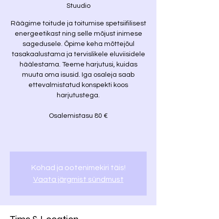
Stuudio
Räägime toitude ja toitumise spetsiifilisest
energeetikast ning selle mõjust inimese
sagedusele. Õpime keha mõttejõul
tasakaalustama ja tervislikele eluviisidele
häälestama. Teeme harjutusi, kuidas
muuta oma isusid. Iga osaleja saab
ettevalmistatud konspekti koos
harjutustega.
Osalemistasu 80 €
Kohad ja ootenimekiri täis!
Vaata järgmist sündmust